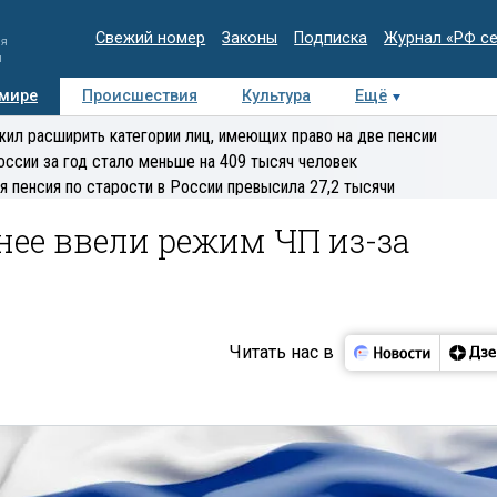
Свежий номер
Законы
Подписка
Журнал «РФ с
ия
и
 мире
Происшествия
Культура
Ещё
Медиацентр
Интервью
Колумнисты
Делова
ил расширить категории лиц, имеющих право на две пенсии
эксперт
оссии за год стало меньше на 409 тысяч человек
я пенсия по старости в России превысила 27,2 тысячи
нее ввели режим ЧП из-за
Читать нас в