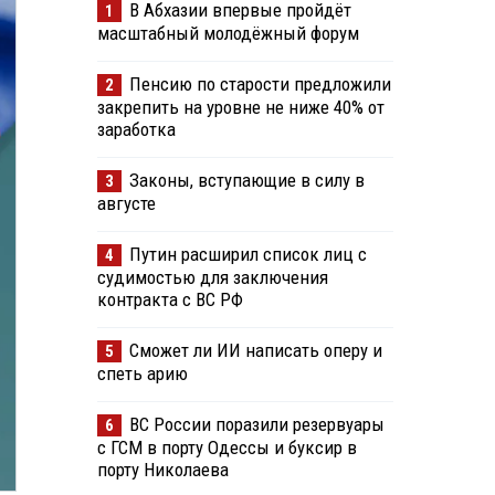
В Абхазии впервые пройдёт
1
масштабный молодёжный форум
Пенсию по старости предложили
2
закрепить на уровне не ниже 40% от
заработка
Законы, вступающие в силу в
3
августе
Путин расширил список лиц с
4
судимостью для заключения
контракта с ВС РФ
Сможет ли ИИ написать оперу и
5
спеть арию
ВС России поразили резервуары
6
с ГСМ в порту Одессы и буксир в
порту Николаева