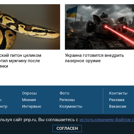
тский питон целиком
Украина готовится внедрить
отил мужчину после
лазерное оружие
инки
Опросы
Фото
Контакты
ы
Мнения
Регионы
Реклама
ентр
Интервью
Колумнисты
Вакансии
льзуя сайт pnp.ru, Вы соглашаетесь с
использованием файлов c
СОГЛАСЕН
регистрировано в