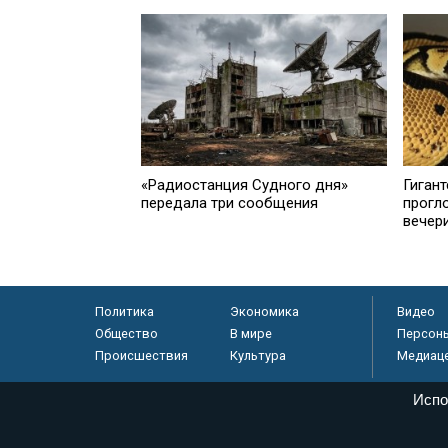
«Радиостанция Судного дня»
Гиган
передала три сообщения
прогл
вечер
Политика
Экономика
Видео
Общество
В мире
Персон
Происшествия
Культура
Медиац
Испо
© «Парламентская газета», 2026 г.
Электронное периодическое издание «Парламентская газета» за