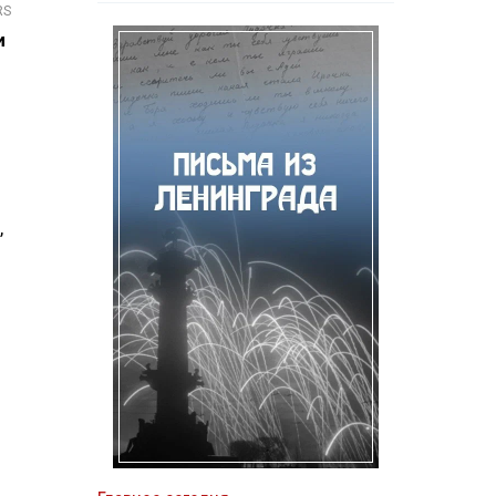
RS
и
,