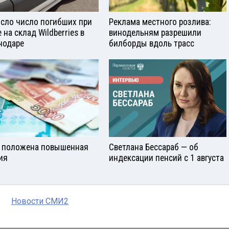
сло число погибших при
Реклама местного розлива:
 на склад Wildberries в
винодельням разрешили
нодаре
билборды вдоль трасс
 положена повышенная
Светлана Бессараб — об
ия
индексации пенсий с 1 августа
Новости СМИ2