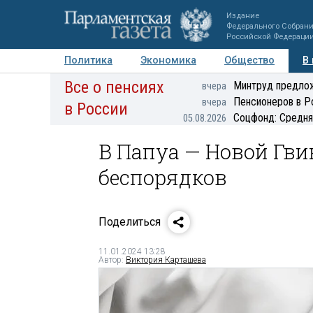
Издание
Федерального Собран
Российской Федераци
Политика
Экономика
Общество
В
Все о пенсиях
Фото
Авторы
Персоны
Мнения
Регионы
Минтруд предлож
вчера
Пенсионеров в Р
вчера
в России
Соцфонд: Средня
05.08.2026
В Папуа — Новой Гви
беспорядков
Поделиться
11.01.2024 13:28
Автор:
Виктория Карташева