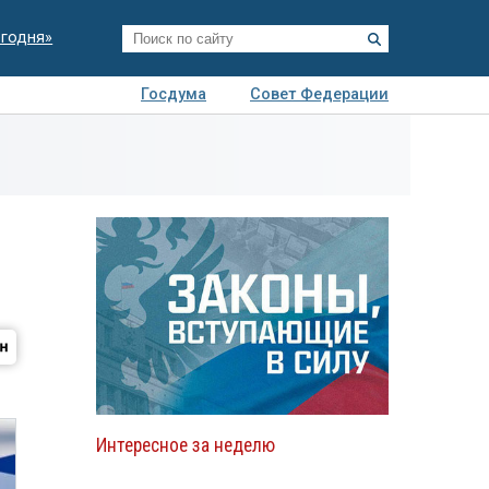
егодня»
Госдума
Совет Федерации
я
Авто
Недвижимость
Технологии
иза
Интересное за неделю