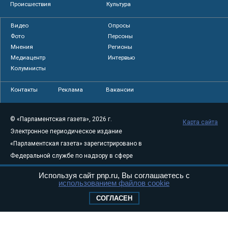
Происшествия
Культура
Видео
Опросы
Фото
Персоны
Мнения
Регионы
Медиацентр
Интервью
Колумнисты
Контакты
Реклама
Вакансии
© «Парламентская газета», 2026 г.
Карта сайта
Электронное периодическое издание
«Парламентская газета» зарегистрировано в
Федеральной службе по надзору в сфере
связи, информационных технологий и
Используя сайт pnp.ru, Вы соглашаетесь с
массовых коммуникаций (Роскомнадзор) 05
использованием файлов cookie
августа 2011 года. 18+
СОГЛАСЕН
Свидетельство о регистрации Эл № ФС77-
46097