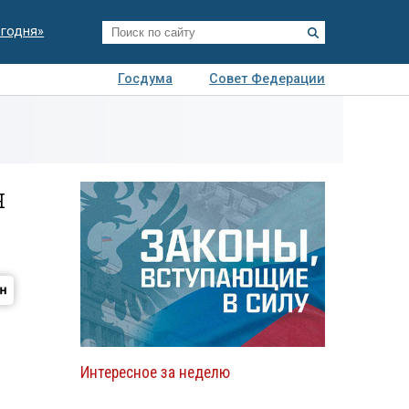
егодня»
Госдума
Совет Федерации
я
Авто
Недвижимость
Технологии
иза
я
Интересное за неделю