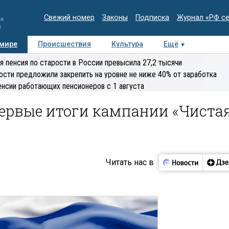
Свежий номер
Законы
Подписка
Журнал «РФ с
ия
и
 мире
Происшествия
Культура
Ещё
Медиацентр
Интервью
Колумнисты
Делова
я пенсия по старости в России превысила 27,2 тысячи
эксперт
ости предложили закрепить на уровне не ниже 40% от заработка
енсии работающих пенсионеров с 1 августа
первые итоги кампании «Чиста
Читать нас в