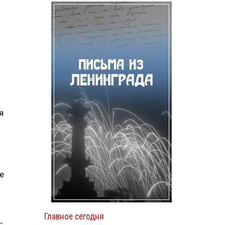
я
е
Главное сегодня
-