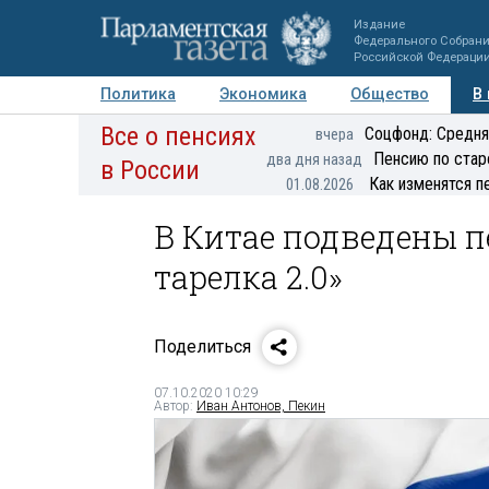
Издание
Федерального Собран
Российской Федераци
Политика
Экономика
Общество
В
Все о пенсиях
Фото
Авторы
Персоны
Мнения
Регионы
Соцфонд: Средня
вчера
Пенсию по стар
два дня назад
в России
Как изменятся п
01.08.2026
В Китае подведены 
тарелка 2.0»
Поделиться
07.10.2020 10:29
Автор:
Иван Антонов, Пекин