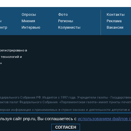
Опросы
Фото
Контакты
ы
Мнения
Регионы
Реклама
ентр
Интервью
Колумнисты
Вакансии
регистрировано в
 технологий и
8+
.
дерального Собрания РФ. Издается с 1997 года. Учредители газеты - Государств
ктов палат Федерального Собрания. «Парламентская газета» имеет пункты печати
оверная информация о принимаемых в стране законах и деятельности депутатов и
льзуя сайт pnp.ru, Вы соглашаетесь с
использованием файлов c
ехнологии
СОГЛАСЕН