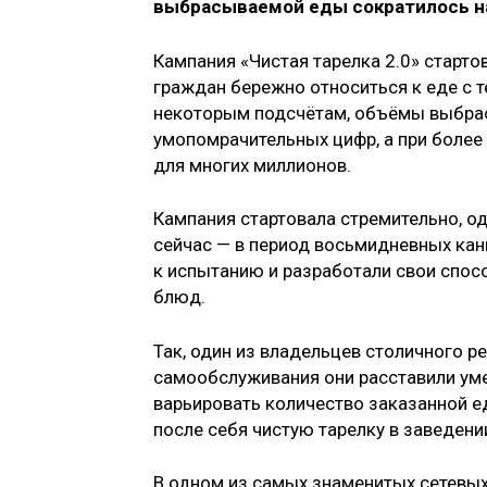
выбрасываемой еды сократилось на
Кампания «Чистая тарелка 2.0» стартов
граждан бережно относиться к еде с 
некоторым подсчётам, объёмы выбрас
умопомрачительных цифр, а при более
для многих миллионов.
Кампания стартовала стремительно, о
сейчас — в период восьмидневных кан
к испытанию и разработали свои спос
блюд.
Так, один из владельцев столичного р
самообслуживания они расставили уме
варьировать количество заказанной еды
после себя чистую тарелку в заведен
В одном из самых знаменитых сетевых