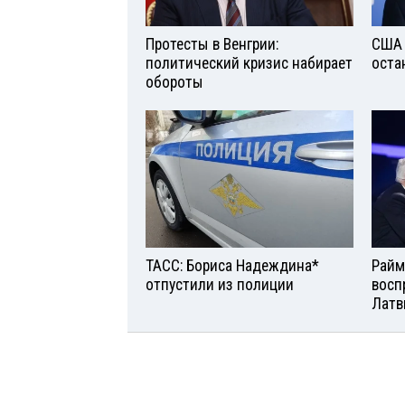
Протесты в Венгрии:
США 
политический кризис набирает
оста
обороты
ТАСС: Бориса Надеждина*
Райм
отпустили из полиции
восп
Латв