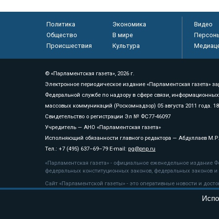
Политика
Экономика
Видео
Общество
В мире
Персон
Происшествия
Культура
Медиац
© «Парламентская газета», 2026 г.
Электронное периодическое издание «Парламентская газета» за
Федеральной службе по надзору в сфере связи, информационных
массовых коммуникаций (Роскомнадзор) 05 августа 2011 года. 1
Свидетельство о регистрации Эл № ФС77-46097
Учредитель — АНО «Парламентская газета»
Исполняющий обязанности главного редактора — Абдуллаев М.Р
Тел.: +7 (495) 637–69–79 E-mail:
pg@pnp.ru
«Парламентская газета» - официальное еженедельное издание Фе
федеральных конституционных законов, федеральных законов и а
Сайт «Парламентской газеты» - это оперативные новости и дост
«Парламентской газеты» активная ссылка на pnp.ru обязательна.
Испо
На информационном ресурсе применяются
рекомендательные т
Положение о защите персональных данных