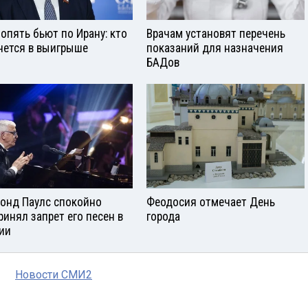
опять бьют по Ирану: кто
Врачам установят перечень
нется в выигрыше
показаний для назначения
БАДов
онд Паулс спокойно
Феодосия отмечает День
ринял запрет его песен в
города
ии
Новости СМИ2