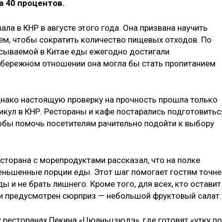
 40 процентов.
ала в КНР в августе этого года. Она призвана научить
тем, чтобы сократить количество пищевых отходов. По
ываемой в Китае еды ежегодно достигали
 бережном отношении она могла бы стать пропитанием
днако настоящую проверку на прочность прошла только
икул в КНР. Рестораны и кафе постарались подготовитьс
обы помочь посетителям рачительно подойти к выбору
есторана с морепродуктами рассказал, что на полке
ньшенные порции еды. Этот шаг помогает гостям точне
 и не брать лишнего. Кроме того, для всех, кто оставит
ии предусмотрен сюрприз — небольшой фруктовый салат.
 ресторанах Пекина «Цюаньцзюдэ», где готовят «утку по