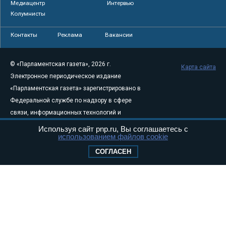
Медиацентр
Интервью
Колумнисты
Контакты
Реклама
Вакансии
© «Парламентская газета», 2026 г.
Карта сайта
Электронное периодическое издание
«Парламентская газета» зарегистрировано в
Федеральной службе по надзору в сфере
связи, информационных технологий и
массовых коммуникаций (Роскомнадзор) 05
Используя сайт pnp.ru, Вы соглашаетесь с
использованием файлов cookie
августа 2011 года. 18+
Свидетельство о регистрации Эл № ФС77-
СОГЛАСЕН
46097
Учредитель — АНО «Парламентская газета»
Исполняющий обязанности главного
редактора — Абдуллаев М.Р.
Тел.: +7 (495) 637–69–79 E-mail:
pg@pnp.ru
«Парламентская газета» - официальное еженедельное издание