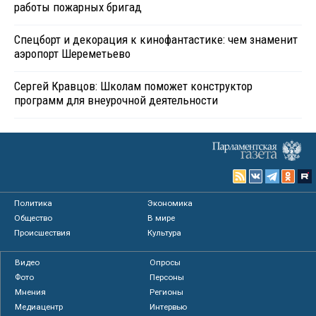
работы пожарных бригад
Спецборт и декорация к кинофантастике: чем знаменит
аэропорт Шереметьево
Сергей Кравцов: Школам поможет конструктор
программ для внеурочной деятельности
Политика
Экономика
Общество
В мире
Происшествия
Культура
Видео
Опросы
Фото
Персоны
Мнения
Регионы
Медиацентр
Интервью