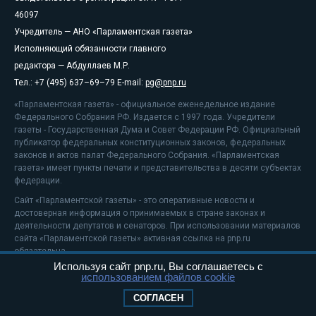
46097
Учредитель — АНО «Парламентская газета»
Исполняющий обязанности главного
редактора — Абдуллаев М.Р.
Тел.: +7 (495) 637–69–79 E-mail:
pg@pnp.ru
«Парламентская газета» - официальное еженедельное издание
Федерального Собрания РФ. Издается с 1997 года. Учредители
газеты - Государственная Дума и Совет Федерации РФ. Официальный
публикатор федеральных конституционных законов, федеральных
законов и актов палат Федерального Собрания. «Парламентская
газета» имеет пункты печати и представительства в десяти субъектах
федерации.
Сайт «Парламентской газеты» - это оперативные новости и
достоверная информация о принимаемых в стране законах и
деятельности депутатов и сенаторов. При использовании материалов
сайта «Парламентской газеты» активная ссылка на pnp.ru
обязательна.
Используя сайт pnp.ru, Вы соглашаетесь с
На информационном ресурсе применяются
рекомендательные
использованием файлов cookie
технологии
Положение о защите персональных данных
СОГЛАСЕН