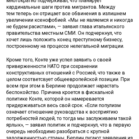
многократно подчеркивал, что планирует
кардинальные шаги против мигрантов. Между
тем теперь он отрицает все обвинения в излишнем
увеличении ксенофобией. «Мы не являемся и никогда
не будем расистами», — заявил глава итальянского
правительства местным СМИ. Он подчеркнул, что
хочет лишь положить конец преступному бизнесу,
построенному на процессе нелегальной миграции.
Кроме того, Конте уже успел заявить о своей
приверженности НАТО при сохранении
конструктивных отношений с Россией, что также в
целом соответсвует общеевропейской позиции. При
всем при этом в Берлине продолжает нарастать
беспокойство. Причина кроется в фискальной
политике Конте, которой он намеревается
придерживаться весь свой срок. «Если популизм
означает отношение руководства к восприятию
потребностей людей, то тогда мы заслуживаем такой
ярлык», — заявил политик и подчеркнул, что в первую
очередь необходимо разобраться с крупной
задолженностью страны. Берлин пугают заявления из