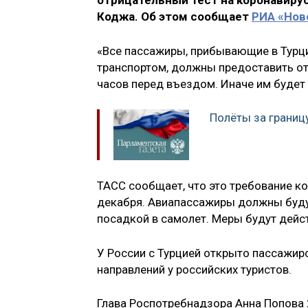
отрицательный тест на коронавирус
Коджа. Об этом сообщает
РИА «Нов
«Все пассажиры, прибывающие в Турци
транспортом, должны предоставить от
часов перед въездом. Иначе им будет 
Полёты за границ
ТАСС сообщает, что это требование к
декабря. Авиапассажиры должны будут
посадкой в самолет. Меры будут дейст
У России с Турцией открыто пассажир
направлений у российских туристов.
Глава Роспотребнадзора Анна Попова 