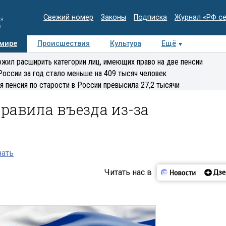
Свежий номер
Законы
Подписка
Журнал «РФ с
ия
и
 мире
Происшествия
Культура
Ещё
Медиацентр
Интервью
Колумнисты
Делова
жил расширить категории лиц, имеющих право на две пенсии
эксперт
России за год стало меньше на 409 тысяч человек
я пенсия по старости в России превысила 27,2 тысячи
равила въезда из-за
нать
Читать нас в