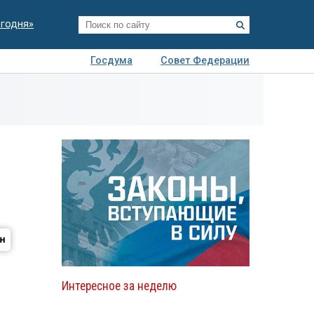
егодня»
Госдума
Совет Федерации
я
Авто
Недвижимость
Технологии
иза
Интересное за неделю