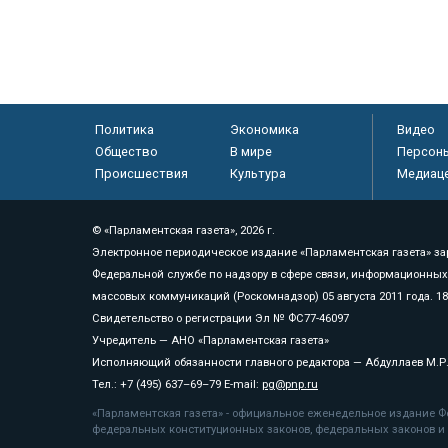
Политика
Экономика
Видео
Общество
В мире
Персон
Происшествия
Культура
Медиац
© «Парламентская газета», 2026 г.
Электронное периодическое издание «Парламентская газета» за
Федеральной службе по надзору в сфере связи, информационных
массовых коммуникаций (Роскомнадзор) 05 августа 2011 года. 1
Свидетельство о регистрации Эл № ФС77-46097
Учредитель — АНО «Парламентская газета»
Исполняющий обязанности главного редактора — Абдуллаев М.Р
Тел.: +7 (495) 637–69–79 E-mail:
pg@pnp.ru
«Парламентская газета» - официальное еженедельное издание Фе
федеральных конституционных законов, федеральных законов и а