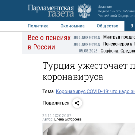
Издание
Федерального Собран
Российской Федераци
Политика
Экономика
Общество
В
Все о пенсиях
Фото
Авторы
Персоны
Мнения
Регионы
Минтруд предло
два дня назад
Пенсионеров в 
два дня назад
в России
Соцфонд: Средня
05.08.2026
Турция ужесточает п
коронавируса
Тема:
Коронавирус COVID-19: что надо з
Поделиться
25.12.2020 20:57
Автор:
Елена Ботороева