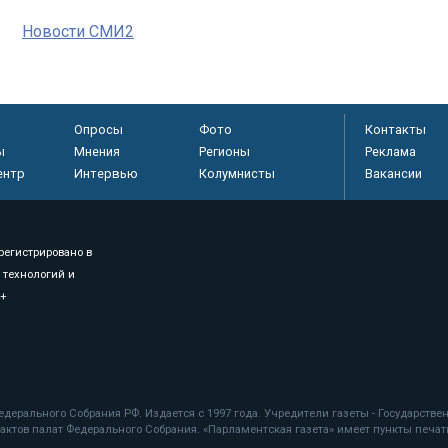
Новости СМИ2
Опросы
Фото
Контакты
ы
Мнения
Регионы
Реклама
ентр
Интервью
Колумнисты
Вакансии
регистрировано в
 технологий и
8+
.
дерального Собрания РФ. Издается с 1997 года. Учредители газеты - Государств
ктов палат Федерального Собрания. «Парламентская газета» имеет пункты печати