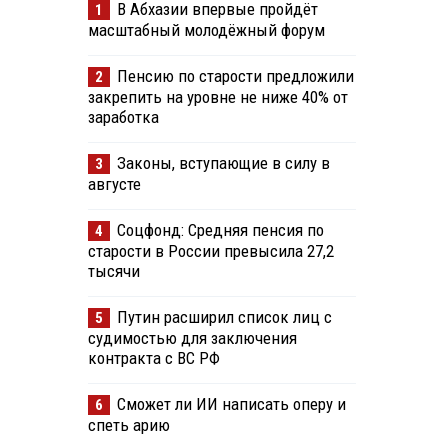
В Абхазии впервые пройдёт
1
масштабный молодёжный форум
Пенсию по старости предложили
2
закрепить на уровне не ниже 40% от
заработка
Законы, вступающие в силу в
3
августе
Соцфонд: Средняя пенсия по
4
старости в России превысила 27,2
тысячи
Путин расширил список лиц с
5
судимостью для заключения
контракта с ВС РФ
Сможет ли ИИ написать оперу и
6
спеть арию