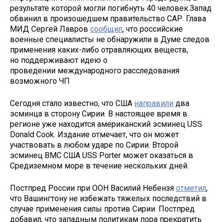
результате которой могли погибнуть 40 человек.Запад
обвинил в произошедшем правительство САР. Глава
МИД Сергей Лавров
сообщил
, что российские
военные специалисты не обнаружили в Думе следов
применения каких-либо отравляющих веществ,
но поддерживают идею о
проведении международного расследования
возможного ЧП
Сегодня стало известно, что США
направили
два
эсминца в сторону Сирии. В настоящее время в
регионе уже находится американский эсминец USS
Donald Cook. Издание отмечает, что он может
участвовать в любом ударе по Сирии. Второй
эсминец ВМС США USS Porter может оказаться в
Средиземном море в течение нескольких дней.
Постпред России при ООН Василий Небензя
отметил
,
что Вашингтону не избежать тяжелых последствий в
случае применения силы против Сирии. Постпред
добавил, что западным политикам пора прекратить