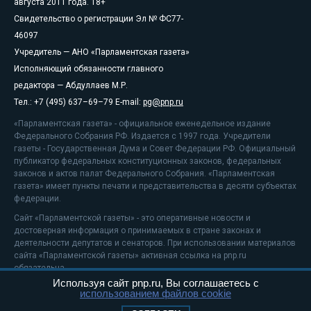
августа 2011 года. 18+
Свидетельство о регистрации Эл № ФС77-
46097
Учредитель — АНО «Парламентская газета»
Исполняющий обязанности главного
редактора — Абдуллаев М.Р.
Тел.: +7 (495) 637–69–79 E-mail:
pg@pnp.ru
«Парламентская газета» - официальное еженедельное издание
Федерального Собрания РФ. Издается с 1997 года. Учредители
газеты - Государственная Дума и Совет Федерации РФ. Официальный
публикатор федеральных конституционных законов, федеральных
законов и актов палат Федерального Собрания. «Парламентская
газета» имеет пункты печати и представительства в десяти субъектах
федерации.
Сайт «Парламентской газеты» - это оперативные новости и
достоверная информация о принимаемых в стране законах и
деятельности депутатов и сенаторов. При использовании материалов
сайта «Парламентской газеты» активная ссылка на pnp.ru
обязательна.
Используя сайт pnp.ru, Вы соглашаетесь с
На информационном ресурсе применяются
рекомендательные
использованием файлов cookie
технологии