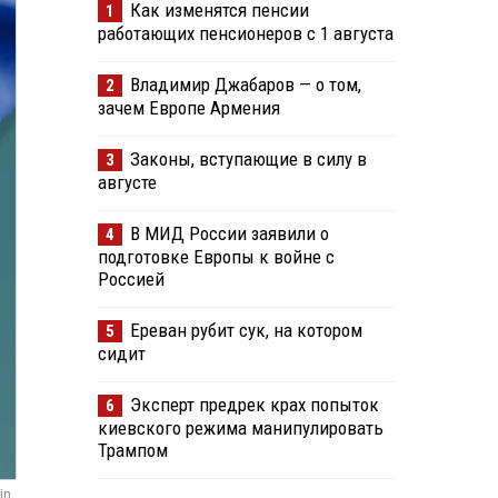
Как изменятся пенсии
1
работающих пенсионеров с 1 августа
Владимир Джабаров — о том,
2
зачем Европе Армения
Законы, вступающие в силу в
3
августе
В МИД России заявили о
4
подготовке Европы к войне с
Россией
Ереван рубит сук, на котором
5
сидит
Эксперт предрек крах попыток
6
киевского режима манипулировать
Трампом
in