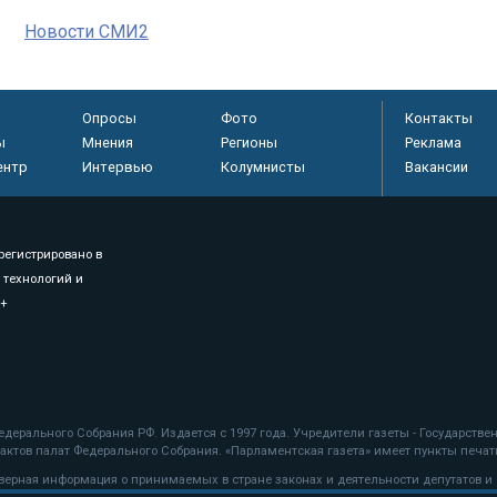
Новости СМИ2
Опросы
Фото
Контакты
ы
Мнения
Регионы
Реклама
ентр
Интервью
Колумнисты
Вакансии
регистрировано в
 технологий и
8+
.
дерального Собрания РФ. Издается с 1997 года. Учредители газеты - Государств
ктов палат Федерального Собрания. «Парламентская газета» имеет пункты печати
оверная информация о принимаемых в стране законах и деятельности депутатов и