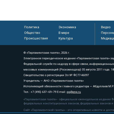
Политика
Экономика
Видео
Общество
В мире
Персон
Происшествия
Культура
Медиац
© «Парламентская газета», 2026 г.
Электронное периодическое издание «Парламентская газета» за
Федеральной службе по надзору в сфере связи, информационных
массовых коммуникаций (Роскомнадзор) 05 августа 2011 года. 1
Свидетельство о регистрации Эл № ФС77-46097
Учредитель — АНО «Парламентская газета»
Исполняющий обязанности главного редактора — Абдуллаев М.Р
Тел.: +7 (495) 637–69–79 E-mail:
pg@pnp.ru
«Парламентская газета» - официальное еженедельное издание Фе
федеральных конституционных законов, федеральных законов и а
Сайт «Парламентской газеты» - это оперативные новости и дост