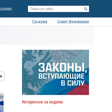
егодня»
Госдума
Совет Федерации
я
Авто
Недвижимость
Технологии
иза
Интересное за неделю