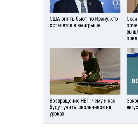
США опять бьют по Ирану: кто
Скан
останется в выигрыше
поче
вышл
пред
Возвращение НВП: чему и как
Зако
будут учить школьников на
авгу
уроках