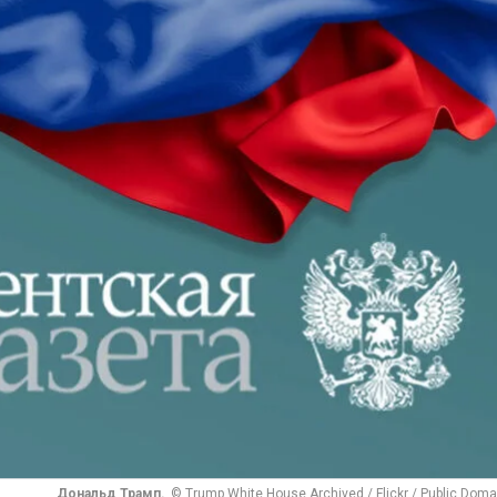
Дональд Трамп.
© Trump White House Archived / Flickr / Public Doma