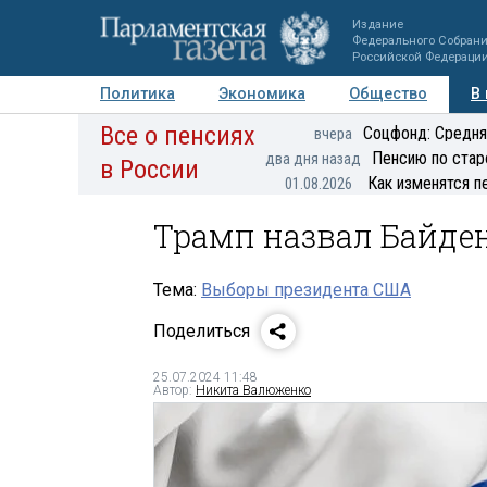
Издание
Федерального Собран
Российской Федераци
Политика
Экономика
Общество
В
Все о пенсиях
Фото
Авторы
Персоны
Мнения
Регионы
Соцфонд: Средня
вчера
Пенсию по стар
два дня назад
в России
Как изменятся п
01.08.2026
Трамп назвал Байде
Тема:
Выборы президента США
Поделиться
25.07.2024 11:48
Автор:
Никита Валюженко