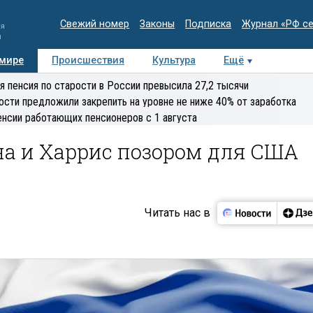
Свежий номер
Законы
Подписка
Журнал «РФ с
ия
и
 мире
Происшествия
Культура
Ещё
Медиацентр
Интервью
Колумнисты
Делова
я пенсия по старости в России превысила 27,2 тысячи
эксперт
ости предложили закрепить на уровне не ниже 40% от заработка
енсии работающих пенсионеров с 1 августа
на и Харрис позором для США
Читать нас в