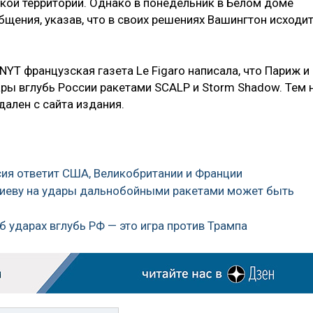
ской территории. Однако в понедельник в Белом доме
щения, указав, что в своих решениях Вашингтон исходи
NYT французская газета Le Figaro написала, что Париж и
ры вглубь России ракетами SCALP и Storm Shadow. Тем 
ален с сайта издания.
ссия ответит США, Великобритании и Франции
Киеву на удары дальнобойными ракетами может быть
б ударах вглубь РФ — это игра против Трампа