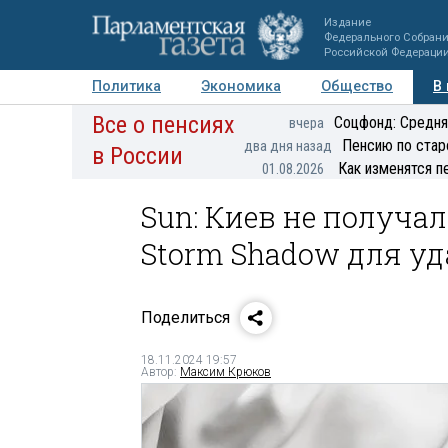
Издание
Федерального Собран
Российской Федераци
Политика
Экономика
Общество
В
Все о пенсиях
Фото
Авторы
Персоны
Мнения
Регионы
Соцфонд: Средня
вчера
Пенсию по стар
два дня назад
в России
Как изменятся п
01.08.2026
Sun: Киев не получа
Storm Shadow для уд
Поделиться
18.11.2024 19:57
Автор:
Максим Крюков