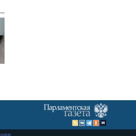
ь
ookie