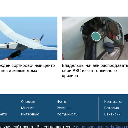
жден сортировочный центр
Владельцы начали распродават
rries и жилые дома
свои АЗС из-за топливного
кризиса
Опросы
Фото
Контакты
ы
Мнения
Регионы
Реклама
ентр
Интервью
Колумнисты
Вакансии
льзуя сайт pnp.ru, Вы соглашаетесь с
использованием файлов c