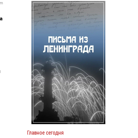
om
а
ы
Главное сегодня