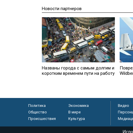
Новости партнеров
Названы города с самым долгим и
Повре
коротким временем пути на работу
Wildbe
Политика
Экономика
Видео
Общество
В мире
Персон
Происшествия
Культура
Медиац
Испо