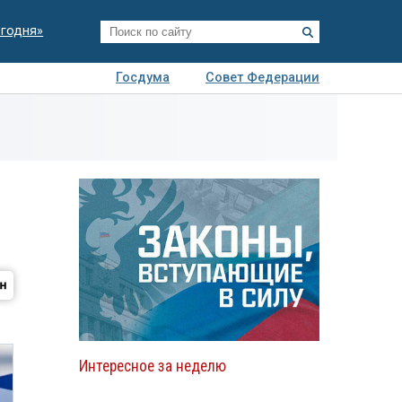
егодня»
Госдума
Совет Федерации
я
Авто
Недвижимость
Технологии
иза
Интересное за неделю