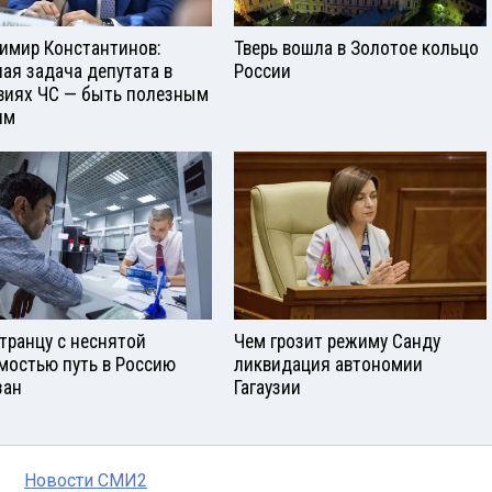
имир Константинов:
Тверь вошла в Золотое кольцо
ная задача депутата в
России
виях ЧС — быть полезным
ям
транцу с неснятой
Чем грозит режиму Санду
мостью путь в Россию
ликвидация автономии
зан
Гагаузии
Новости СМИ2