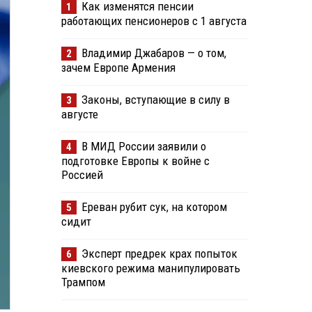
Как изменятся пенсии
1
работающих пенсионеров с 1 августа
Владимир Джабаров — о том,
2
зачем Европе Армения
Законы, вступающие в силу в
3
августе
В МИД России заявили о
4
подготовке Европы к войне с
Россией
Ереван рубит сук, на котором
5
сидит
Эксперт предрек крах попыток
6
киевского режима манипулировать
Трампом