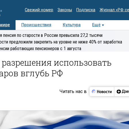
Свежий номер
Законы
Подписка
Журнал «РФ с
ия
и
 мире
Происшествия
Культура
Ещё
Медиацентр
Интервью
Колумнисты
Делова
я пенсия по старости в России превысила 27,2 тысячи
эксперт
ости предложили закрепить на уровне не ниже 40% от заработка
енсии работающих пенсионеров с 1 августа
л разрешения использовать
аров вглубь РФ
Читать нас в