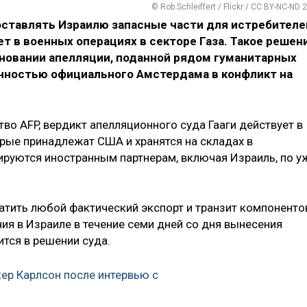
© Rob Schleiffert / Flickr / CC BY-NC-ND 2
ставлять Израилю запасные части для истребителе
ет в военных операциях в секторе Газа. Такое решен
основании апелляции, поданной рядом гуманитарных
нностью официального Амстердама в конфликт на
о AFP, вердикт апелляционного суда Гааги действует в
орые принадлежат США и хранятся на складах в
ируются иностранным партнерам, включая Израиль, по у
атить любой фактический экспорт и транзит компоненто
ия в Израиле в течение семи дней со дня вынесения
тся в решении суда.
кер Карлсон после интервью с