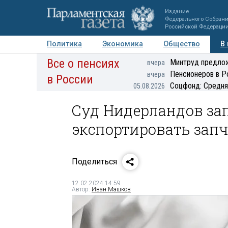
Издание
Федерального Собран
Российской Федераци
Политика
Экономика
Общество
В
Все о пенсиях
Фото
Авторы
Персоны
Мнения
Регионы
Минтруд предлож
вчера
Пенсионеров в Р
вчера
в России
Соцфонд: Средня
05.08.2026
Суд Нидерландов за
экспортировать запч
Поделиться
12.02.2024 14:59
Автор:
Иван Машков