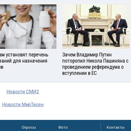
ам установят перечень
Зачем Владимир Путин
заний для назначения
поторопил Никола Пашиняна с
ов
проведением референдума о
вступлении в ЕС
Новости СМИ2
Новости МирТесен
Опросы
Фото
Контакты