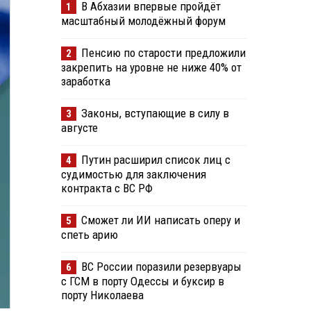
В Абхазии впервые пройдёт
1
масштабный молодёжный форум
Пенсию по старости предложили
2
закрепить на уровне не ниже 40% от
заработка
Законы, вступающие в силу в
3
августе
Путин расширил список лиц с
4
судимостью для заключения
контракта с ВС РФ
Сможет ли ИИ написать оперу и
5
спеть арию
ВС России поразили резервуары
6
с ГСМ в порту Одессы и буксир в
порту Николаева