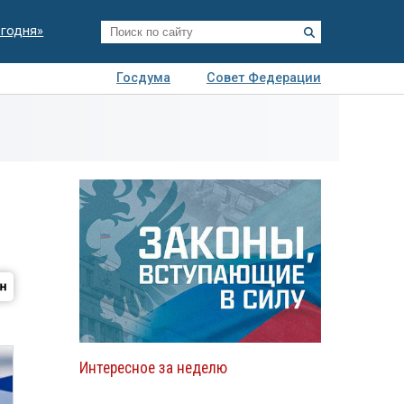
егодня»
Госдума
Совет Федерации
я
Авто
Недвижимость
Технологии
иза
Интересное за неделю