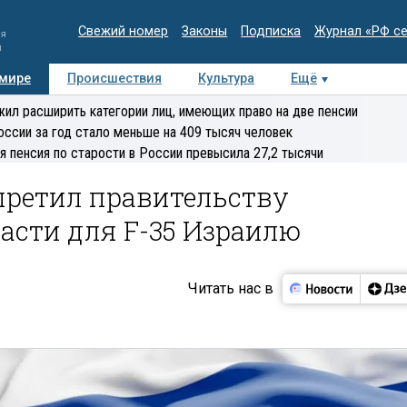
Свежий номер
Законы
Подписка
Журнал «РФ с
ия
и
 мире
Происшествия
Культура
Ещё
Медиацентр
Интервью
Колумнисты
Делова
ил расширить категории лиц, имеющих право на две пенсии
эксперт
оссии за год стало меньше на 409 тысяч человек
я пенсия по старости в России превысила 27,2 тысячи
претил правительству
асти для F-35 Израилю
Читать нас в