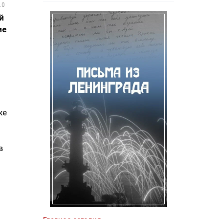
.0
й
ие
же
в