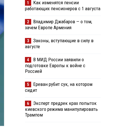
Как изменятся пенсии
1
работающих пенсионеров с 1 августа
Владимир Джабаров — о том,
2
зачем Европе Армения
Законы, вступающие в силу в
3
августе
В МИД России заявили о
4
подготовке Европы к войне с
Россией
Ереван рубит сук, на котором
5
сидит
Эксперт предрек крах попыток
6
киевского режима манипулировать
Трампом