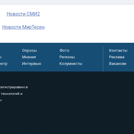
Новости СМИ2
Новости МирТесен
Опросы
Фото
Контакты
ы
Мнения
Регионы
Реклама
ентр
Интервью
Колумнисты
Вакансии
регистрировано в
 технологий и
8+
.