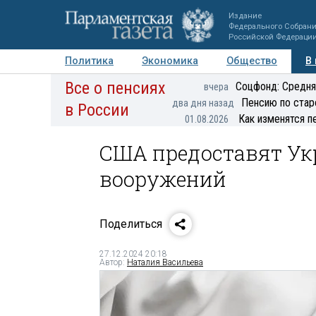
Издание
Федерального Собран
Российской Федераци
Политика
Экономика
Общество
В
Все о пенсиях
Фото
Авторы
Персоны
Мнения
Регионы
Соцфонд: Средня
вчера
Пенсию по стар
два дня назад
в России
Как изменятся п
01.08.2026
США предоставят Ук
вооружений
Поделиться
27.12.2024 20:18
Автор:
Наталия Васильева