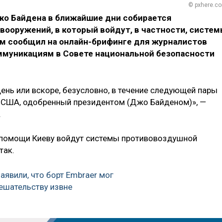
© pxhere.c
о Байдена в ближайшие дни собирается
вооружений, в который войдут, в частности, систе
м сообщил на онлайн-брифинге для журналистов
ммуникациям в Совете национальной безопасности
ень или вскоре, безусловно, в течение следующей пары
и США, одобренный президентом (Джо Байденом)», —
.
й помощи Киеву войдут системы противовоздушной
так.
аявили, что борт Embraer мог
ешательству извне