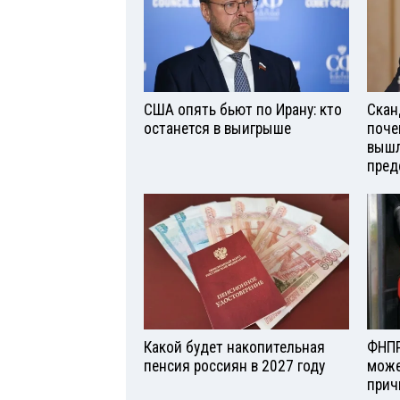
США опять бьют по Ирану: кто
Скан
останется в выигрыше
поче
вышл
пред
Какой будет накопительная
ФНПР
пенсия россиян в 2027 году
може
прич