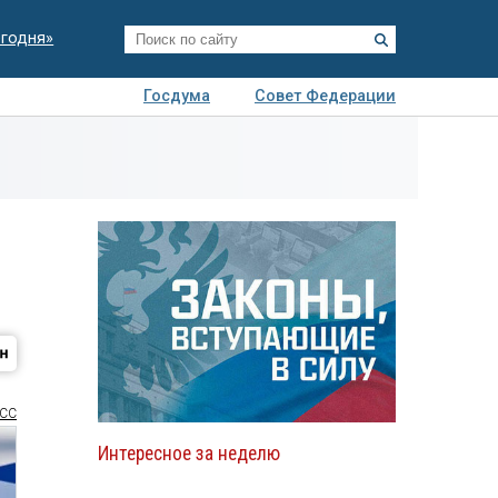
егодня»
Госдума
Совет Федерации
я
Авто
Недвижимость
Технологии
иза
СС
Интересное за неделю