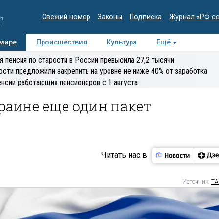
Свежий номер
Законы
Подписка
Журнал «РФ с
ия
и
 мире
Происшествия
Культура
Ещё
Медиацентр
Интервью
Колумнисты
Делова
я пенсия по старости в России превысила 27,2 тысячи
эксперт
ости предложили закрепить на уровне не ниже 40% от заработка
енсии работающих пенсионеров с 1 августа
раине еще один пакет
Читать нас в
Источник:
ТА