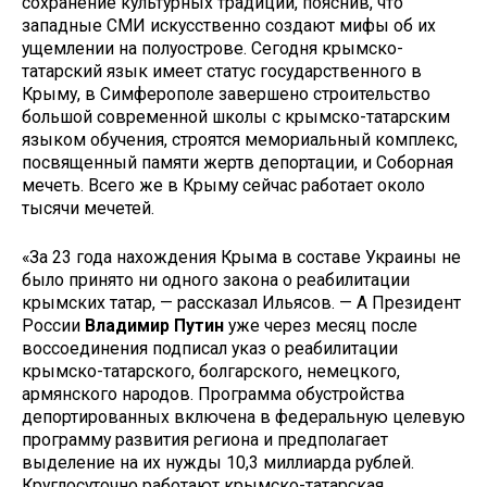
сохранение культурных традиций, пояснив, что
западные СМИ искусственно создают мифы об их
ущемлении на полуострове. Сегодня крымско-
татарский язык имеет статус государственного в
Крыму, в Симферополе завершено строительство
большой современ­ной школы с крымско-татарским
языком обучения, строятся мемо­риальный комплекс,
посвященный памяти жертв депортации, и Собор­ная
мечеть. Всего же в Крыму сей­час работает около
тысячи мечетей.
«За 23 года нахождения Крыма в составе Украины не
было принято ни одного закона о реабилитации
крым­ских татар, — рассказал Ильясов. — А Президент
России
Владимир Путин
уже через месяц после
воссоедине­ния подписал указ о реабилитации
крымско-татарского, болгарского, немецкого,
армянского народов. Программа обустройства
депорти­рованных включена в федеральную целевую
программу развития реги­она и предполагает
выделение на их нужды 10,3 миллиарда рублей.
Круглосуточно работают крымско-­татарская