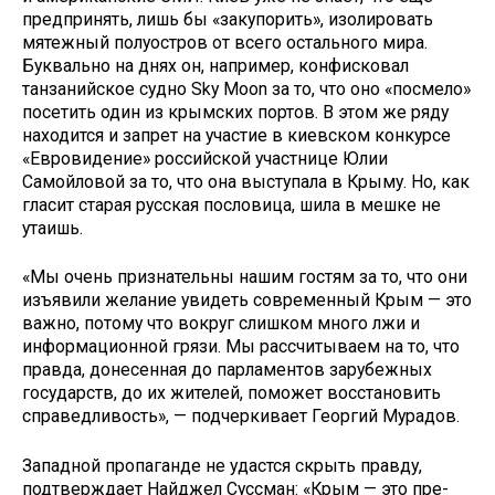
предпринять, лишь бы «закупорить», изолировать
мятежный полуостров от всего остального мира.
Букваль­но на днях он, например, конфиско­вал
танзанийское судно Sky Moon за то, что оно «посмело»
посетить один из крымских портов. В этом же ряду
находится и запрет на уча­стие в киевском конкурсе
«Еврови­дение» российской участнице Юлии
Самойловой за то, что она выступа­ла в Крыму. Но, как
гласит старая русская пословица, шила в мешке не
утаишь.
«Мы очень признательны нашим гостям за то, что они
изъявили же­лание увидеть современный Крым — это
важно, потому что вокруг слиш­ком много лжи и
информационной грязи. Мы рассчитываем на то, что
правда, донесенная до парламентов зарубежных
государств, до их жи­телей, поможет восстановить
спра­ведливость», — подчеркивает Георгий Мурадов.
Западной пропаганде не удастся скрыть правду,
подтверждает Найд­жел Суссман: «Крым — это пре­