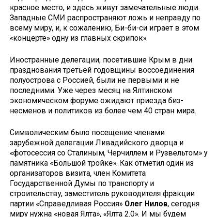
красное место, и здесь живут за­мечательные люди.
Западные СМИ распространяют ложь и неправду по
всему миру, и, к сожалению, Би­-би-си играет в этом
«концерте» одну из главных скрипок».
Иностранные делегации, посе­тившие Крым в дни
празднования третьей годовщины воссоединения
полуострова с Россией, были не первыми и не
последними. Уже че­рез месяц на Ялтинском
экономиче­ском форуме ожидают приезда биз­
несменов и политиков из более чем 40 стран мира.
Символическим было посеще­ние членами
зарубежной делега­ции Ливадийского дворца и
«фото­сессия со Сталиным, Черчиллем и Рузвельтом» у
памятника «Большой тройке». Как отметил один из
орга­низаторов визита, член Комитета
Государственной Думы по транс­порту и
строительству, замести­тель руководителя фракции
партии «Справедливая Россия»
Олег Нилов
, сегодня
миру нужна «новая Ялта», «Ялта 2.0». И мы будем