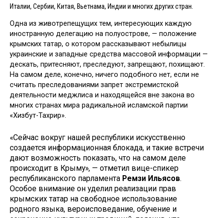
Италии, Сербии, Китая, Вьетнама, Индии и многих других стран.
Одна из животрепещущих тем, интересующих каждую
иностран­ную делегацию на полуострове, — положение
крымских татар, о ко­тором рассказывают небылицы
украинские и западные средства массовой информации —
дескать, притесняют, преследуют, запреща­ют, похищают.
На самом деле, ко­нечно, ничего подобного нет, если не
считать преследованиями запрет экстремистской
деятельности мед­жлиса и находящейся вне закона во
многих странах мира радикальной исламской партии
«Хизбут-Тахрир».
«Сейчас вокруг нашей респуб­лики искусственно
создается ин­формационная блокада, и такие встречи
дают возможность пока­зать, что на самом деле
происходит в Крыму», — отметил вице-спикер
республиканского парламента
Ремзи Ильясов
.
Особое внимание он уделил реализации прав
крымских татар на свободное использование
родного языка, вероисповедание, обучение и