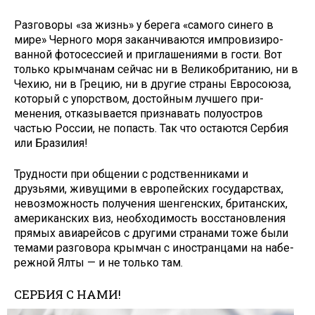
Разговоры «за жизнь» у берега «самого синего в
мире» Черного моря заканчиваются импровизиро­
ванной фотосессией и приглашени­ями в гости. Вот
только крымчанам сейчас ни в Великобританию, ни в
Чехию, ни в Грецию, ни в другие страны Евросоюза,
который с упор­ством, достойным лучшего при­
менения, отказывается признавать полуостров
частью России, не по­пасть. Так что остаются Сербия
или Бразилия!
Трудности при общении с род­ственниками и
друзьями, живу­щими в европейских государствах,
невозможность получения шенген­ских, британских,
американских виз, необходимость восстановления
прямых авиарейсов с другими стра­нами тоже были
темами разговора крымчан с иностранцами на набе­
режной Ялты — и не только там.
СЕРБИЯ С НАМИ!