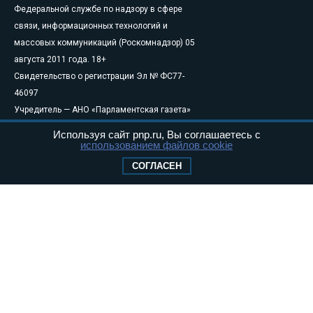
Федеральной службе по надзору в сфере
связи, информационных технологий и
массовых коммуникаций (Роскомнадзор) 05
августа 2011 года. 18+
Свидетельство о регистрации Эл № ФС77-
46097
Учредитель — АНО «Парламентская газета»
Исполняющий обязанности главного
Используя сайт pnp.ru, Вы соглашаетесь с
редактора — Абдуллаев М.Р.
использованием файлов cookie
Тел.: +7 (495) 637–69–79 E-mail:
pg@pnp.ru
СОГЛАСЕН
«Парламентская газета» - официальное еженедельное издание
Федерального Собрания РФ. Издается с 1997 года. Учредители
газеты - Государственная Дума и Совет Федерации РФ. Официальный
публикатор федеральных конституционных законов, федеральных
законов и актов палат Федерального Собрания. «Парламентская
газета» имеет пункты печати и представительства в десяти субъектах
федерации.
Сайт «Парламентской газеты» - это оперативные новости и
достоверная информация о принимаемых в стране законах и
деятельности депутатов и сенаторов. При использовании материалов