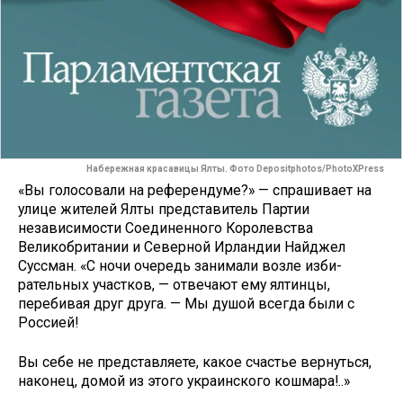
Набережная красавицы Ялты. Фото Depositphotos/PhotoXPress
«Вы голосовали на референду­ме?» — спрашивает на
улице жи­телей Ялты представитель Партии
независимости Соединенного Коро­левства
Великобритании и Север­ной Ирландии Найджел
Суссман. «С ночи очередь занимали возле изби­
рательных участков, — отвечают ему ялтинцы,
перебивая друг друга. — Мы душой всегда были с
Россией!
Вы себе не представляете, какое счастье вернуться,
наконец, домой из этого украинского кошмара!..»