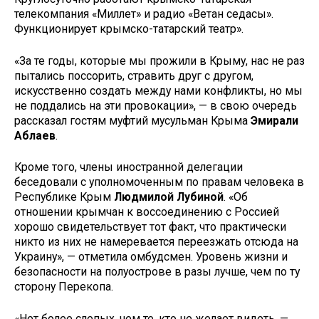
телекомпания «Миллет» и радио «Ветан седасы».
Функциониру­ет крымско-татарский театр».
«За те годы, которые мы прожи­ли в Крыму, нас не раз
пытались поссорить, стравить друг с другом,
искусственно создать между нами конфликты, но мы
не поддались на эти провокации», — в свою очередь
рассказал гостям муфтий мусуль­ман Крыма
Эмирали
Аблаев
.
Кроме того, члены иностранной делегации
беседовали с уполномо­ченным по правам человека в
Рес­публике Крым
Людмилой Лубиной
. «Об
отношении крымчан к воссоединению с Россией
хоро­шо свидетельствует тот факт, что практически
никто из них не на­меревается переезжать отсюда на
Украину», — отметила омбудсмен. Уровень жизни и
безопасности на полуострове в разы лучше, чем по ту
сторону Перекопа.
«Нет более слепых, чем те, кто не желает видеть, —