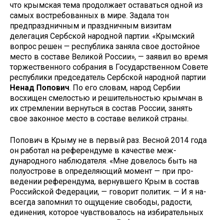
что крымская те­ма продолжает оставаться одной из
самых востребованных в мире. Задала тон
предпраздничным и праздничным визитам
делегация Сербской народной партии. «Крым­ский
вопрос решен — республика заняла свое достойное
место в со­ставе Великой России», — заявил во время
торжественного собрания в Государственном Совете
республи­ки председатель Сербской народной партии
Ненад Попович
. По его словам, народ Сербии
восхищен смело­стью и решительностью крымчан в
их стремлении вернуться в состав России, занять
свое законное место в составе великой страны.
Попович в Крыму не в первый раз. Весной 2014 года
он работал на референдуме в качестве меж­
дународного наблюдателя. «Мне довелось быть на
полуострове в определяющий момент — при про­
ведении референдума, вернувшего Крым в состав
Российской Федера­ции, — говорит политик. — И я на­
всегда запомнил то ощущение сво­боды, радости,
единения, которое чувствовалось на избирательных