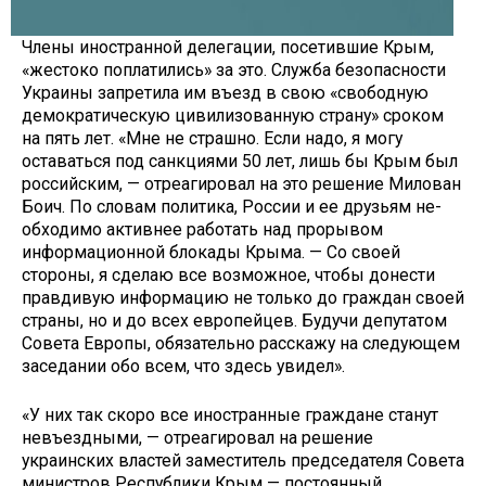
Члены иностранной делегации, по­сетившие Крым,
«жестоко попла­тились» за это. Служба безопасно­сти
Украины запретила им въезд в свою «свободную
демократическую цивилизованную страну» сроком
на пять лет. «Мне не страшно. Если надо, я могу
оставаться под санк­циями 50 лет, лишь бы Крым был
российским, — отреагировал на это решение Милован
Боич. По словам политика, России и ее друзьям не­
обходимо активнее работать над прорывом
информационной бло­кады Крыма. — Со своей
стороны, я сделаю все возможное, чтобы до­нести
правдивую информацию не только до граждан своей
страны, но и до всех европейцев. Будучи депу­татом
Совета Европы, обязательно расскажу на следующем
заседании обо всем, что здесь увидел».
«У них так скоро все иностран­ные граждане станут
невъездны­ми, — отреагировал на решение
украинских властей заместитель председателя Совета
министров Республики Крым — постоянный