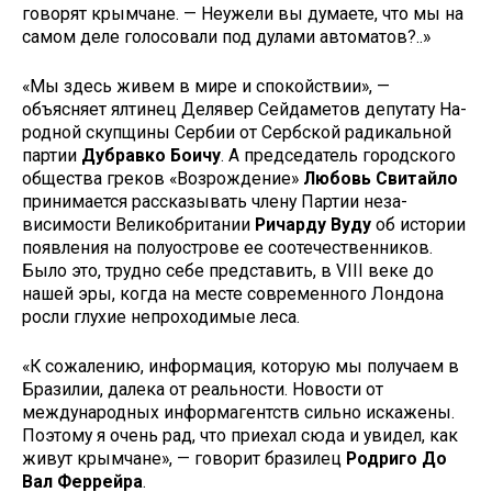
говорят крым­чане. — Неужели вы думаете, что мы на
самом деле голосовали под дула­ми автоматов?..»
«Мы здесь живем в мире и спо­койствии», —
объясняет ялтинец Делявер Сейдаметов депутату На­
родной скупщины Сербии от Серб­ской радикальной
партии
Дубравко Боичу
. А председатель городского
общества греков «Возрождение»
Любовь Свитайло
принимается рассказывать члену Партии неза­
висимости Великобритании
Ричар­ду Вуду
об истории
появления на полуострове ее соотечественников.
Было это, трудно себе представить, в VIII веке до
нашей эры, когда на месте современного Лондона
росли глухие непроходимые леса.
«К сожалению, информация, ко­торую мы получаем в
Бразилии, далека от реальности. Новости от
международных информагентств сильно искажены.
Поэтому я очень рад, что приехал сюда и увидел, как
живут крымчане», — говорит брази­лец
Родриго До
Вал Феррейра
.