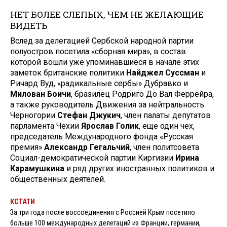
НЕТ БОЛЕЕ СЛЕПЫХ, ЧЕМ НЕ ЖЕЛАЮЩИЕ
ВИДЕТЬ
Вслед за делегацией Сербской на­родной партии
полуостров посети­ла «сборная мира», в состав
которой вошли уже упоминавшиеся в нача­ле этих
заметок британские поли­тики
Найджел Суссман
и
Ричард Вуд, «радикальные сербы» Дубравко и
Милован Боичи
, бразилец Родри­го До Вал Феррейра,
а также руко­водитель Движения за нейтраль­ность
Черногории
Стефан Джукич
, член палаты депутатов
парламента Чехии
Ярослав Голик
, еще один чех,
председатель Международного фонда «Русская
премия»
Александр Гегальчий
, член политсовета
Соци­ал-демократической партии Кир­гизии
Ирина
Карамушкина
и ряд других иностранных политиков и
общественных деятелей.
КСТАТИ
За три года после воссоединения с Россией Крым посетило
больше 100 международных делегаций из Франции, германии,