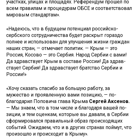
участках, улицах и площадях. Рефе­рендум прошел по
всем правилам и процедурам ОБСЕ и соответствовал
мировым стандартам».
«Надеюсь, что в будущем потен­циал российско-
сербского сотруд­ничества будет раскрыт гораздо
полнее и использован для улучше­ния жизни граждан
наших стран, — отмечает политик. — Крым — это
Россия, Косово — это Сербия. На­род Сербии с вами!
Да здравствует Крым в составе России! Да здрав­
ствует Сербия! Да здравствует братство Сербии и
России!»
«Хочу сказать спасибо за боль­шую работу, за
мужество и про­явленную вами позицию, — по­
благодарил Поповича глава Крыма
Сергей Аксенов.
— Мы знаем, что в том числе и благодаря вашей по­
зиции, и тем оценкам, которые вы давали, в Сербии
сформировался правильный образ происходящих
событий. Ожидаем, что и в других странах поймут, что
произошло и происходит в Крыму».