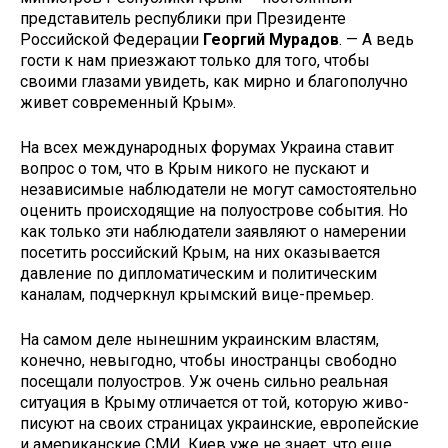
представитель республики при Президенте
Российской Федерации
Георгий Мурадов
. — А ведь
гости к нам приезжают только для того, чтобы
своими глазами увидеть, как мирно и благополучно
живет совре­менный Крым».
На всех международных фору­мах Украина ставит
вопрос о том, что в Крым никого не пускают и
независимые наблюдатели не мо­гут самостоятельно
оценить проис­ходящие на полуострове события. Но
как только эти наблюдатели за­являют о намерении
посетить рос­сийский Крым, на них оказывается
давление по дипломатическим и политическим
каналам, подчеркнул крымский вице-премьер.
На самом деле нынешним укра­инским властям,
конечно, невы­годно, чтобы иностранцы свободно
посещали полуостров. Уж очень сильно реальная
ситуация в Крыму отличается от той, которую живо­
писуют на своих страницах украин­ские, европейские
и американские СМИ. Киев уже не знает, что еще