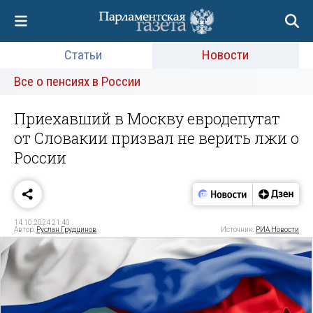
Статьи
Новости
Все о пенсиях в России
Приехавший в Москву евродепутат
от Словакии призвал не верить лжи о
России
14.10.2024 21:40
Автор:
Руслан Грудцинов
Источник:
РИА Новости