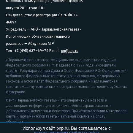
массовых коммуникаций (Роскомнадзор) 05
августа 2011 года. 18+
Свидетельство о регистрации Эл № ФС77-
46097
Учредитель — АНО «Парламентская газета»
Исполняющий обязанности главного
редактора — Абдуллаев М.Р.
Тел.: +7 (495) 637–69–79 E-mail:
pg@pnp.ru
«Парламентская газета» - официальное еженедельное издание
Федерального Собрания РФ. Издается с 1997 года. Учредители
газеты - Государственная Дума и Совет Федерации РФ. Официальный
публикатор федеральных конституционных законов, федеральных
законов и актов палат Федерального Собрания. «Парламентская
газета» имеет пункты печати и представительства в десяти субъектах
федерации.
Сайт «Парламентской газеты» - это оперативные новости и
достоверная информация о принимаемых в стране законах и
деятельности депутатов и сенаторов. При использовании материалов
сайта «Парламентской газеты» активная ссылка на pnp.ru
обязательна.
Используя сайт pnp.ru, Вы соглашаетесь с
На информационном ресурсе применяются
рекомендательные
использованием файлов cookie