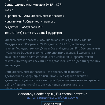
Свидетельство о регистрации Эл № ФС77-
46097
Учредитель — АНО «Парламентская газета»
Исполняющий обязанности главного
редактора — Абдуллаев М.Р.
Тел.: +7 (495) 637–69–79 E-mail:
pg@pnp.ru
«Парламентская газета» - официальное еженедельное издание
Федерального Собрания РФ. Издается с 1997 года. Учредители
газеты - Государственная Дума и Совет Федерации РФ. Официальный
публикатор федеральных конституционных законов, федеральных
законов и актов палат Федерального Собрания. «Парламентская
газета» имеет пункты печати и представительства в десяти субъектах
федерации.
Сайт «Парламентской газеты» - это оперативные новости и
достоверная информация о принимаемых в стране законах и
деятельности депутатов и сенаторов. При использовании материалов
сайта «Парламентской газеты» активная ссылка на pnp.ru
обязательна.
Используя сайт pnp.ru, Вы соглашаетесь с
На информационном ресурсе применяются
рекомендательные
использованием файлов cookie
технологии
Положение о защите персональных данных
СОГЛАСЕН