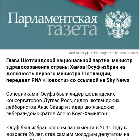
Хамза Юсуф.
© PA Images via Reuters Connect
Глава Шотландской национальной партии, министр
здравоохранения страны Хамза Юсуф избран на
должность первого министра Шотландии,
передает РИА «Новости» со ссылкой на Sky News.
Соперниками Юсуфа были лидер шотландских
консерваторов Дуглас Росс, лидер шотландских
лейбористов Анас Савар и лидер шотландских
либерал-демократов Алекс Коул-Хамилтон.
Юсуф был избран членом парламента в 2011 году в
возрасте 26 лет, став самым молодым депутатом на