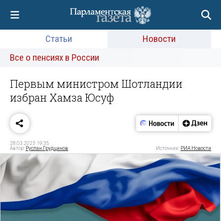
Статьи
Новости
Все о пенсиях в России
Первым министром Шотландии
избран Хамза Юсуф
28.03.2023 19:35
Автор:
Руслан Грудцинов
Источник:
РИА Новости