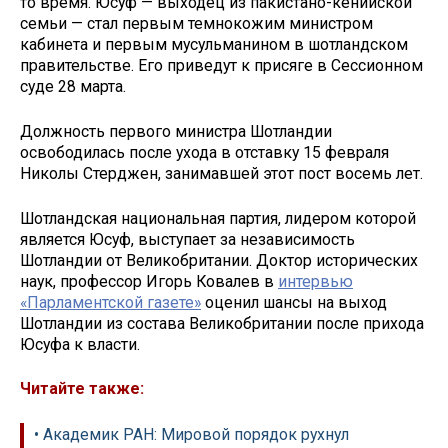
то время. Юсуф — выходец из пакистано-кенийской
семьи — стал первым темнокожим министром
кабинета и первым мусульманином в шотландском
правительстве. Его приведут к присяге в Сессионном
суде 28 марта.
Должность первого министра Шотландии
освободилась после ухода в отставку 15 февраля
Николы Стерджен, занимавшей этот пост восемь лет.
Шотландская национальная партия, лидером которой
является Юсуф, выступает за независимость
Шотландии от Великобритании. Доктор исторических
наук, профессор Игорь Ковалев в
интервью
«Парламентской газете»
оценил шансы на выход
Шотландии из состава Великобритании после прихода
Юсуфа к власти.
Читайте также:
• Академик РАН: Мировой порядок рухнул