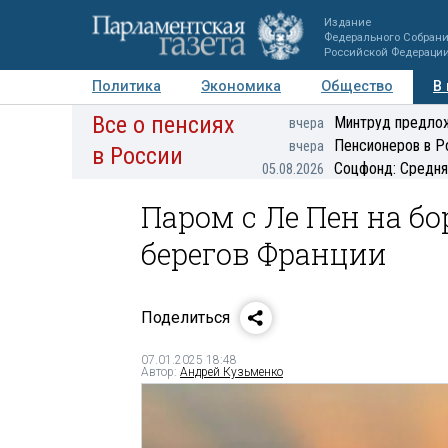
Издание
Федерального Собран
Российской Федераци
Политика
Экономика
Общество
В
Все о пенсиях
Фото
Авторы
Персоны
Мнения
Регионы
Минтруд предлож
вчера
Пенсионеров в Р
вчера
в России
Соцфонд: Средня
05.08.2026
Паром с Ле Пен на бо
берегов Франции
Поделиться
07.01.2025 18:48
Автор:
Андрей Кузьменко