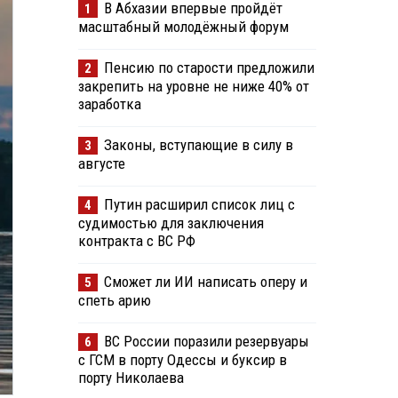
В Абхазии впервые пройдёт
1
масштабный молодёжный форум
Пенсию по старости предложили
2
закрепить на уровне не ниже 40% от
заработка
Законы, вступающие в силу в
3
августе
Путин расширил список лиц с
4
судимостью для заключения
контракта с ВС РФ
Сможет ли ИИ написать оперу и
5
спеть арию
ВС России поразили резервуары
6
с ГСМ в порту Одессы и буксир в
порту Николаева