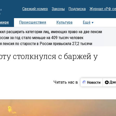
Свежий номер
Законы
Подписка
Журнал «РФ с
ия
и
 мире
Происшествия
Культура
Ещё
Медиацентр
Интервью
Колумнисты
Делова
ил расширить категории лиц, имеющих право на две пенсии
эксперт
оссии за год стало меньше на 409 тысяч человек
я пенсия по старости в России превысила 27,2 тысячи
рту столкнулся с баржей у
Читать нас в