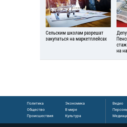
Сельским школам разрешат
Депу
закупаться на маркетплейсах
Пенс
стаж
на н
Политика
Экономика
Видео
Общество
В мире
Персон
Происшествия
Культура
Медиац