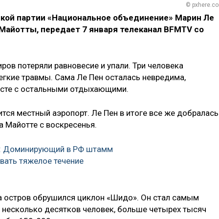
© pxhere.c
кой партии «Национальное объединение» Марин Ле
 Майотты, передает 7 января телеканал BFMTV со
ов потеряли равновесие и упали. Три человека
егкие травмы. Сама Ле Пен осталась невредима,
месте с остальными отдыхающими.
ится местный аэропорт. Ле Пен в итоге все же добралась
а Майотте с воскресенья.
: Доминирующий в РФ штамм
вать тяжелое течение
а остров обрушился циклон «Шидо». Он стал самым
 несколько десятков человек, больше четырех тысяч