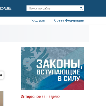
егодня»
Госдума
Совет Федерации
я
Авто
Недвижимость
Технологии
иза
Интересное за неделю