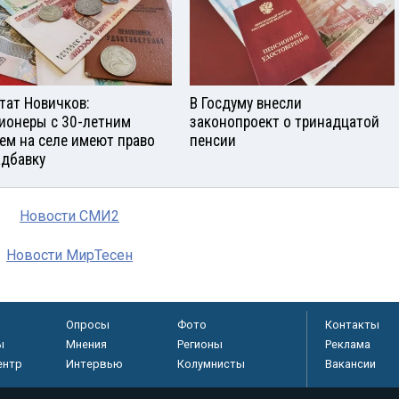
тат Новичков:
В Госдуму внесли
ионеры с 30-летним
законопроект о тринадцатой
ем на селе имеют право
пенсии
адбавку
Новости СМИ2
Новости МирТесен
Опросы
Фото
Контакты
ы
Мнения
Регионы
Реклама
ентр
Интервью
Колумнисты
Вакансии