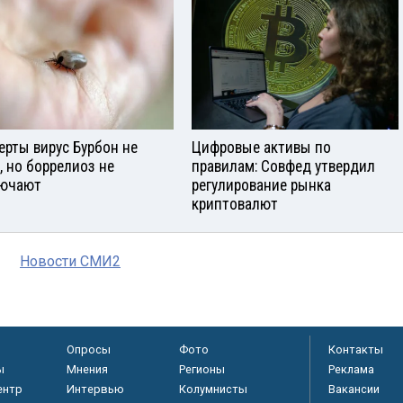
ерты вирус Бурбон не
Цифровые активы по
, но боррелиоз не
правилам: Совфед утвердил
ючают
регулирование рынка
криптовалют
Новости СМИ2
Опросы
Фото
Контакты
ы
Мнения
Регионы
Реклама
ентр
Интервью
Колумнисты
Вакансии