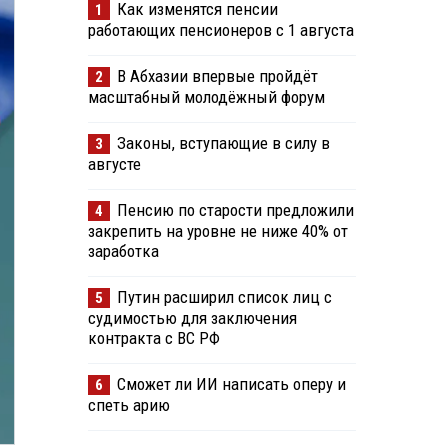
Как изменятся пенсии
1
работающих пенсионеров с 1 августа
В Абхазии впервые пройдёт
2
масштабный молодёжный форум
Законы, вступающие в силу в
3
августе
Пенсию по старости предложили
4
закрепить на уровне не ниже 40% от
заработка
Путин расширил список лиц с
5
судимостью для заключения
контракта с ВС РФ
Сможет ли ИИ написать оперу и
6
спеть арию