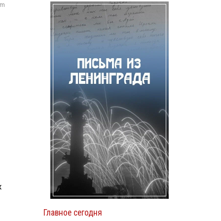
om
х
Главное сегодня