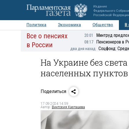
Издание
Федерального Собран
Российской Федераци
Политика
Экономика
Общество
В
Все о пенсиях
Фото
Авторы
Персоны
Мнения
Регионы
Минтруд предлож
20:01
Пенсионеров в Р
08:17
в России
Соцфонд: Средн
два дня назад
На Украине без света
населенных пунктов
Поделиться
17.09.2024 14:59
Автор:
Виктория Карташева