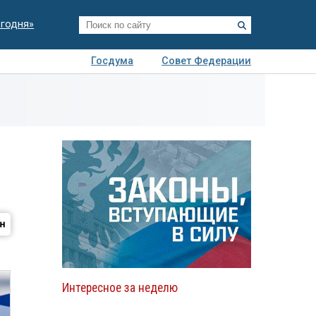
егодня»
Госдума
Совет Федерации
я
Авто
Недвижимость
Технологии
иза
Интересное за неделю