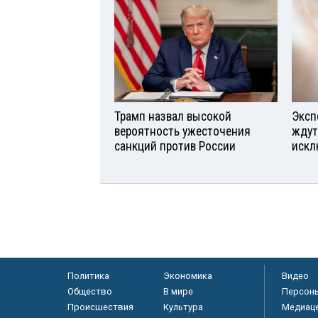
Трамп назвал высокой
Эксп
вероятность ужесточения
ждут
санкций против России
искл
Политика
Экономика
Видео
Общество
В мире
Персон
Происшествия
Культура
Медиац