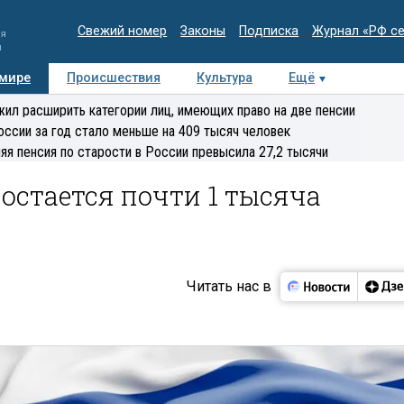
Свежий номер
Законы
Подписка
Журнал «РФ с
ия
и
 мире
Происшествия
Культура
Ещё
Медиацентр
Интервью
Колумнисты
Делова
ил расширить категории лиц, имеющих право на две пенсии
эксперт
оссии за год стало меньше на 409 тысяч человек
яя пенсия по старости в России превысила 27,2 тысячи
 остается почти 1 тысяча
Читать нас в