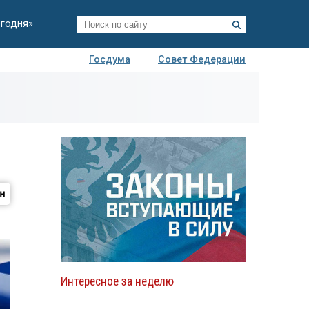
егодня»
Госдума
Совет Федерации
я
Авто
Недвижимость
Технологии
иза
Интересное за неделю