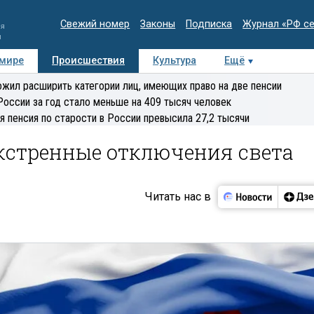
Свежий номер
Законы
Подписка
Журнал «РФ с
ия
и
 мире
Происшествия
Культура
Ещё
Медиацентр
Интервью
Колумнисты
Делова
жил расширить категории лиц, имеющих право на две пенсии
эксперт
России за год стало меньше на 409 тысяч человек
я пенсия по старости в России превысила 27,2 тысячи
кстренные отключения света
Читать нас в