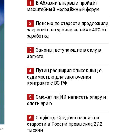
В Абхазии впервые пройдёт
1
масштабный молодёжный форум
Пенсию по старости предложили
2
закрепить на уровне не ниже 40% от
заработка
Законы, вступающие в силу в
3
августе
Путин расширил список лиц с
4
судимостью для заключения
контракта с ВС РФ
Сможет ли ИИ написать оперу и
5
спеть арию
Соцфонд: Средняя пенсия по
6
старости в России превысила 27,2
а»
тысячи