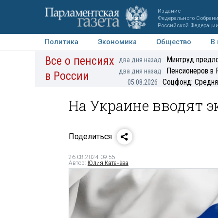
Издание
Федерального Собран
Российской Федераци
Политика
Экономика
Общество
В
Все о пенсиях
Фото
Авторы
Персоны
Мнения
Регионы
Минтруд предло
два дня назад
Пенсионеров в 
два дня назад
в России
Соцфонд: Средня
05.08.2026
На Украине вводят э
Поделиться
26.08.2024 09:55
Автор:
Юлия Катенёва