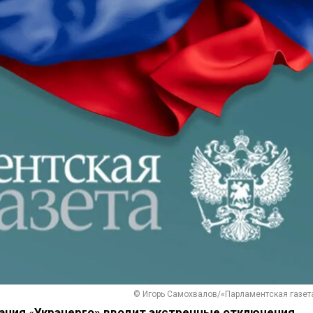
© Игорь Самохвалов/«Парламентская газет
пания
«
Укрэнерго» вводит экстренные отключения