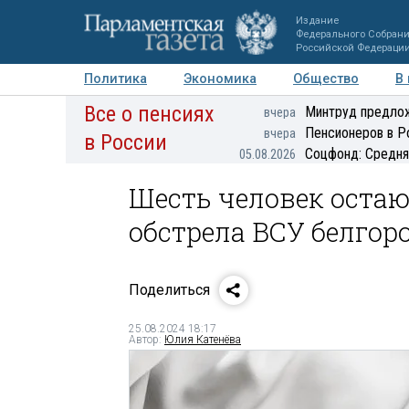
Издание
Федерального Собран
Российской Федераци
Политика
Экономика
Общество
В
Все о пенсиях
Фото
Авторы
Персоны
Мнения
Регионы
Минтруд предлож
вчера
Пенсионеров в Р
вчера
в России
Соцфонд: Средня
05.08.2026
Шесть человек остаю
обстрела ВСУ белгор
Поделиться
25.08.2024 18:17
Автор:
Юлия Катенёва