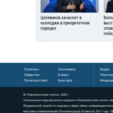
Целевиков зачислят в
Воло
колледжи в приоритетном
выст
порядке
слов
побе
Политика
Экономика
Видео
Общество
В мире
Персон
Происшествия
Культура
Медиац
© «Парламентская газета», 2026 г.
Электронное периодическое издание «Парламентская газета» за
Федеральной службе по надзору в сфере связи, информационных
массовых коммуникаций (Роскомнадзор) 05 августа 2011 года. 1