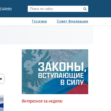
егодня»
Госдума
Совет Федерации
я
Авто
Недвижимость
Технологии
иза
Интересное за неделю