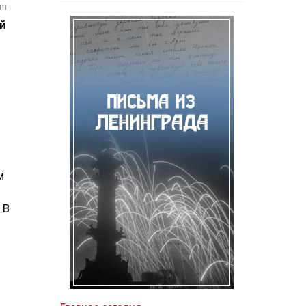
om
й
м
 В