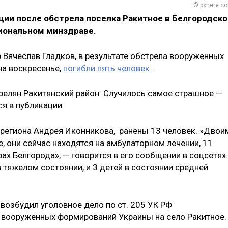
© pxhere.c
ции после обстрела поселка Ракитное в Белгородско
гиональном минздраве.
 Вячеслав Гладков, в результате обстрела вооруженных
на воскресенье,
погибли пять человек.
трелян Ракитянский район. Случилось самое страшное —
ся в публикации.
региона Андрея Иконникова, ранены 13 человек. »Двои
, они сейчас находятся на амбулаторном лечении, 11
х Белгорода», — говорится в его сообщении в соцсетях.
в тяжелом состоянии, и 3 детей в состоянии средней
возбудил уголовное дело по ст. 205 УК РФ
ки вооруженных формирований Украины на село Ракитное.