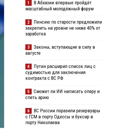
В Абхазии впервые пройдёт
1
масштабный молодёжный форум
Пенсию по старости предложили
2
закрепить на уровне не ниже 40% от
заработка
Законы, вступающие в силу в
3
августе
Путин расширил список лиц с
4
судимостью для заключения
контракта с ВС РФ
Сможет ли ИИ написать оперу и
5
спеть арию
ВС России поразили резервуары
6
с ГСМ в порту Одессы и буксир в
порту Николаева