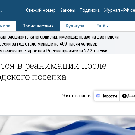
Свежий номер
Законы
Подписка
Журнал «РФ с
ия
и
 мире
Происшествия
Культура
Ещё
Медиацентр
Интервью
Колумнисты
Делова
ил расширить категории лиц, имеющих право на две пенсии
эксперт
оссии за год стало меньше на 409 тысяч человек
я пенсия по старости в России превысила 27,2 тысячи
тся в реанимации после
одского поселка
Читать нас в