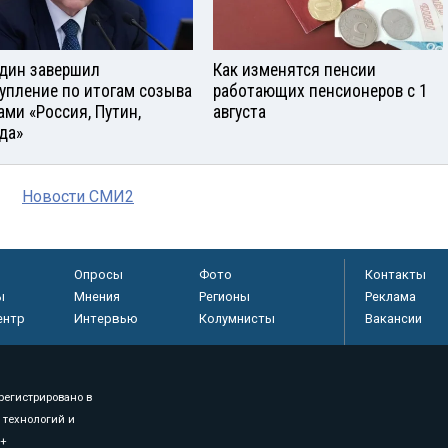
дин завершил
Как изменятся пенсии
упление по итогам созыва
работающих пенсионеров с 1
ами «Россия, Путин,
августа
да»
Новости СМИ2
Опросы
Фото
Контакты
ы
Мнения
Регионы
Реклама
ентр
Интервью
Колумнисты
Вакансии
регистрировано в
 технологий и
8+