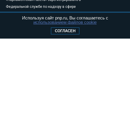
Федеральной службе по надзору в сфере
связи, информационных технологий и
Используя сайт pnp.ru, Вы соглашаетесь с
массовых коммуникаций (Роскомнадзор) 05
использованием файлов cookie
августа 2011 года. 18+
СОГЛАСЕН
Свидетельство о регистрации Эл № ФС77-
46097
Учредитель — АНО «Парламентская газета»
Исполняющий обязанности главного
редактора — Абдуллаев М.Р.
Тел.: +7 (495) 637–69–79 E-mail:
pg@pnp.ru
«Парламентская газета» - официальное еженедельное издание
Федерального Собрания РФ. Издается с 1997 года. Учредители
газеты - Государственная Дума и Совет Федерации РФ. Официальный
публикатор федеральных конституционных законов, федеральных
законов и актов палат Федерального Собрания. «Парламентская
газета» имеет пункты печати и представительства в десяти субъектах
федерации.
Сайт «Парламентской газеты» - это оперативные новости и
достоверная информация о принимаемых в стране законах и
деятельности депутатов и сенаторов. При использовании материалов