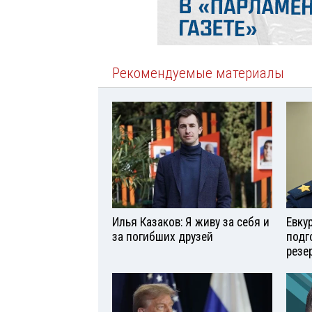
Рекомендуемые материалы
Илья Казаков: Я живу за себя и
Евку
за погибших друзей
подг
резе