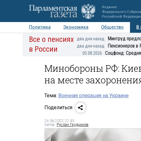
Издание
Федерального Собран
Российской Федераци
Политика
Экономика
Общество
В
Все о пенсиях
Фото
Авторы
Персоны
Мнения
Регионы
Минтруд предло
два дня назад
Пенсионеров в 
два дня назад
в России
Соцфонд: Средня
05.08.2026
Минобороны РФ: Киев
на месте захоронен
Тема:
Военная операция на Украине
Поделиться
24.06.2022 22:45
Автор:
Руслан Грудцинов