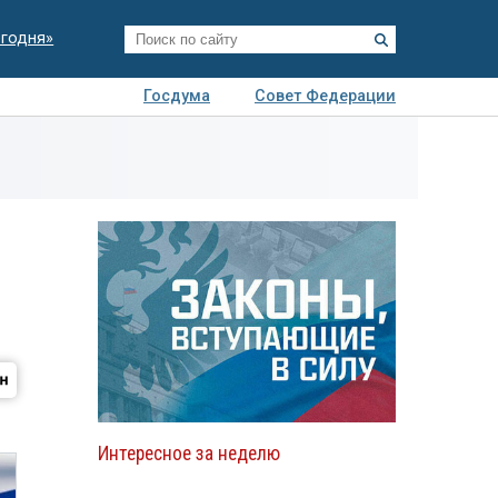
егодня»
Госдума
Совет Федерации
я
Авто
Недвижимость
Технологии
иза
Интересное за неделю