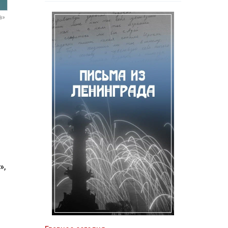
а»
»,
м