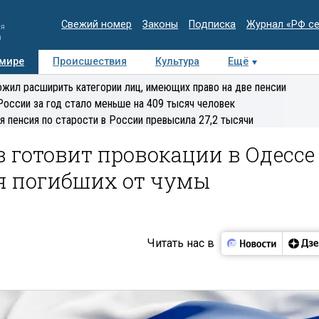
Свежий номер
Законы
Подписка
Журнал «РФ с
ия
и
 мире
Происшествия
Культура
Ещё
Медиацентр
Интервью
Колумнисты
Делова
жил расширить категории лиц, имеющих право на две пенсии
эксперт
России за год стало меньше на 409 тысяч человек
я пенсия по старости в России превысила 27,2 тысячи
 готовит провокации в Одессе
ия погибших от чумы
Читать нас в