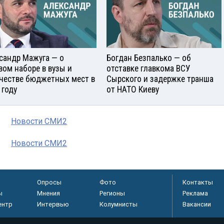
сандр Мажуга — о
Богдан Безпалько — об
вом наборе в вузы и
отставке главкома ВСУ
честве бюджетных мест в
Сырского и задержке транша
 году
от НАТО Киеву
Новости СМИ2
Новости СМИ2
Опросы
Фото
Контакты
ы
Мнения
Регионы
Реклама
ентр
Интервью
Колумнисты
Вакансии