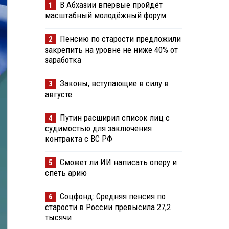
В Абхазии впервые пройдёт
1
масштабный молодёжный форум
Пенсию по старости предложили
2
закрепить на уровне не ниже 40% от
заработка
Законы, вступающие в силу в
3
августе
Путин расширил список лиц с
4
судимостью для заключения
контракта с ВС РФ
Сможет ли ИИ написать оперу и
5
спеть арию
Соцфонд: Средняя пенсия по
6
старости в России превысила 27,2
тысячи