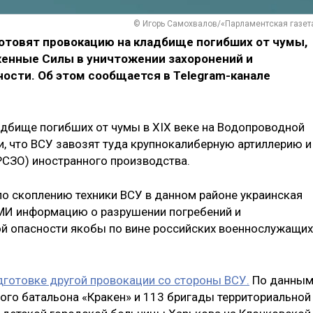
© Игорь Самохвалов/«Парламентская газет
отовят провокацию на кладбище погибших от чумы,
енные Силы в уничтожении захоронений и
ости. Об этом сообщается в Telegram-канале
адбище погибших от чумы в XIX веке на Водопроводной
и, что ВСУ завозят туда крупнокалиберную артиллерию и
РСЗО) иностранного производства.
по скоплению техники ВСУ в данном районе украинская
СМИ информацию о разрушении погребений и
й опасности якобы по вине российских военнослужащих
дготовке другой провокации со стороны ВСУ.
По данны
ого батальона «Кракен» и 113 бригады территориальной