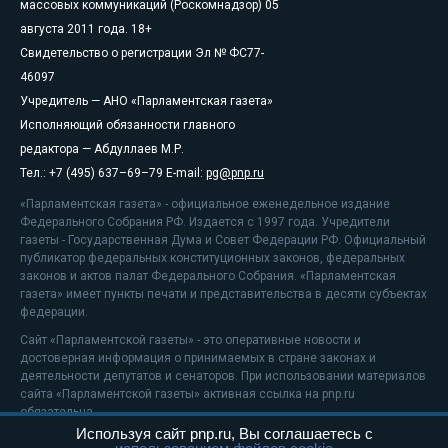
массовых коммуникаций (Роскомнадзор) 05
августа 2011 года. 18+
Свидетельство о регистрации Эл № ФС77-
46097
Учредитель — АНО «Парламентская газета»
Исполняющий обязанности главного
редактора — Абдуллаев М.Р.
Тел.: +7 (495) 637–69–79 E-mail:
pg@pnp.ru
«Парламентская газета» - официальное еженедельное издание
Федерального Собрания РФ. Издается с 1997 года. Учредители
газеты - Государственная Дума и Совет Федерации РФ. Официальный
публикатор федеральных конституционных законов, федеральных
законов и актов палат Федерального Собрания. «Парламентская
газета» имеет пункты печати и представительства в десяти субъектах
федерации.
Сайт «Парламентской газеты» - это оперативные новости и
достоверная информация о принимаемых в стране законах и
деятельности депутатов и сенаторов. При использовании материалов
сайта «Парламентской газеты» активная ссылка на pnp.ru
обязательна.
Используя сайт pnp.ru, Вы соглашаетесь с
На информационном ресурсе применяются
рекомендательные