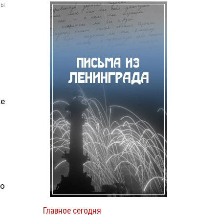
мы
же
то
Главное сегодня