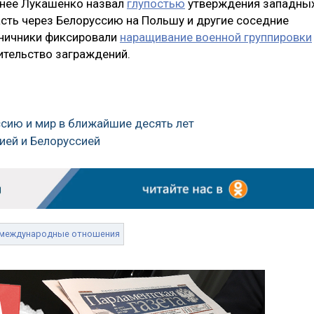
ранее Лукашенко назвал
глупостью
утверждения западны
асть через Белоруссию на Польшу и другие соседние
аничники фиксировали
наращивание военной группировки
ительство заграждений.
оссию и мир в ближайшие десять лет
ией и Белоруссией
международные отношения