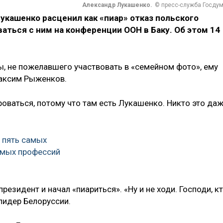
Александр Лукашенко.
© пресс-служба Госду
кашенко расценил как «пиар» отказ польского
ться с ним на конференции ООН в Баку. Об этом 14
, не пожелавшего участвовать в «семейном фото», ему
Максим Рыженков.
оваться, потому что там есть Лукашенко. Никто это да
 пять самых
мых профессий
резидент и начал «пиариться». «Ну и не ходи. Господи, к
лидер Белоруссии.