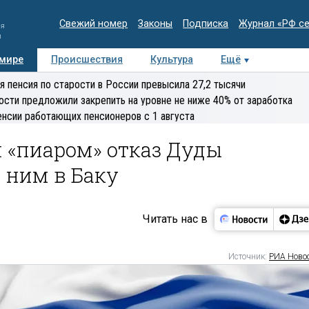
Свежий номер
Законы
Подписка
Журнал «РФ с
ия
и
 мире
Происшествия
Культура
Ещё
Медиацентр
Интервью
Колумнисты
Делова
я пенсия по старости в России превысила 27,2 тысячи
эксперт
ости предложили закрепить на уровне не ниже 40% от заработка
енсии работающих пенсионеров с 1 августа
 «пиаром» отказ Дуды
 ним в Баку
Читать нас в
Источник:
РИА Ново