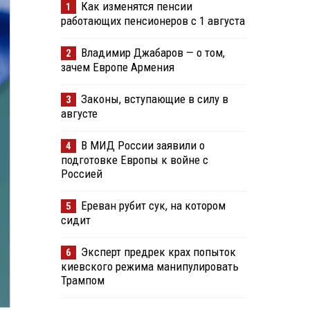
Как изменятся пенсии
1
работающих пенсионеров с 1 августа
Владимир Джабаров — о том,
2
зачем Европе Армения
Законы, вступающие в силу в
3
августе
В МИД России заявили о
4
подготовке Европы к войне с
Россией
Ереван рубит сук, на котором
5
сидит
Эксперт предрек крах попыток
6
киевского режима манипулировать
Трампом