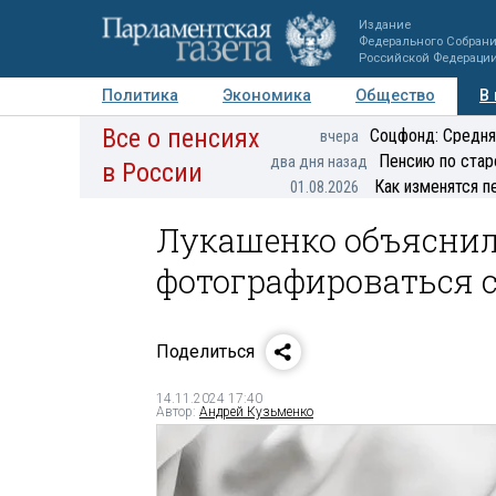
Издание
Федерального Собран
Российской Федераци
Политика
Экономика
Общество
В
Все о пенсиях
Фото
Авторы
Персоны
Мнения
Регионы
Соцфонд: Средня
вчера
Пенсию по стар
два дня назад
в России
Как изменятся п
01.08.2026
Лукашенко объяснил
фотографироваться с
Поделиться
14.11.2024 17:40
Автор:
Андрей Кузьменко