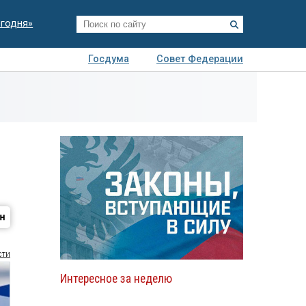
егодня»
Госдума
Совет Федерации
я
Авто
Недвижимость
Технологии
иза
сти
Интересное за неделю