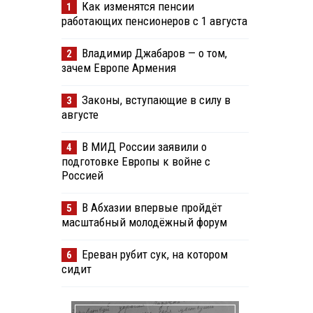
Как изменятся пенсии
1
работающих пенсионеров с 1 августа
Владимир Джабаров — о том,
2
зачем Европе Армения
Законы, вступающие в силу в
3
августе
В МИД России заявили о
4
подготовке Европы к войне с
Россией
В Абхазии впервые пройдёт
5
масштабный молодёжный форум
Ереван рубит сук, на котором
6
сидит