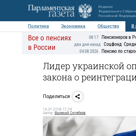
Издание
Федерального Собран
Российской Федераци
Политика
Экономика
Общество
В
Все о пенсиях
Фото
Авторы
Персоны
Мнения
Регионы
Пенсионеров в Р
08:17
Соцфонд: Средн
два дня назад
в России
Пенсию по старо
04.08.2026
Лидер украинской о
закона о реинтеграц
Поделиться
16.01.2018 12:29
Автор:
Валерий Октябрёв