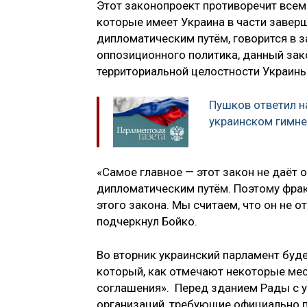
Этот законопроект противоречит все
которые имеет Украина в части завер
дипломатическим путём, говорится в 
оппозиционного политика, данный зак
территориальной целостности Украины
Пушков ответил н
украинском гимне
«Самое главное — этот закон не даёт 
дипломатическим путём. Поэтому фрак
этого закона. Мы считаем, что он не 
подчеркнул Бойко.
Во вторник украинский парламент буде
который, как отмечают некоторые ме
соглашения». Перед зданием Рады с у
организаций, требующие официально п