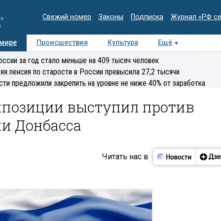
Свежий номер
Законы
Подписка
Журнал «РФ с
ия
и
 мире
Происшествия
Культура
Ещё
Медиацентр
Интервью
Колумнисты
Делова
оссии за год стало меньше на 409 тысяч человек
эксперт
яя пенсия по старости в России превысила 27,2 тысячи
сти предложили закрепить на уровне не ниже 40% от заработка
ппозиции выступил против
ии Донбасса
Читать нас в