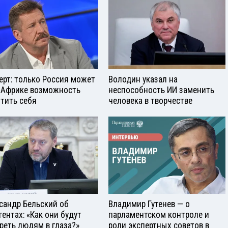
ерт: только Россия может
Володин указал на
 Африке возможность
неспособность ИИ заменить
тить себя
человека в творчестве
сандр Бельский об
Владимир Гутенев — о
гентах: «Как они будут
парламентском контроле и
реть людям в глаза?»
роли экспертных советов в