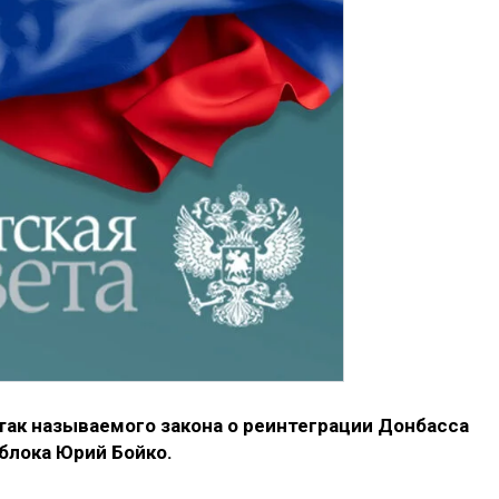
так называемого закона о реинтеграции Донбасса
блока Юрий Бойко.