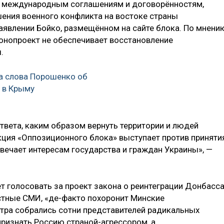
м международным соглашениям и договорённостям,
шения военного конфликта на востоке страны
заявлении Бойко, размещённом на сайте блока. По мнени
онопроект не обеспечивает восстановление
.
а слова Порошенко об
 в Крыму
ответа, каким образом вернуть территории и людей
ция «Оппозиционного блока» выступает против приняти
отвечает интересам государства и граждан Украины», —
т голосовать за проект закона о реинтеграции Донбасса
стные СМИ, «де-факто похоронит Минские
тра собрались сотни представителей радикальных
ризнать Россию страной-агрессором, а