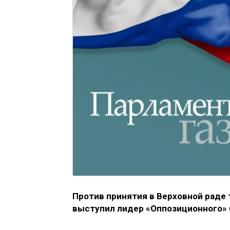
Против принятия в Верховной раде 
выступил лидер «Оппозиционного» 