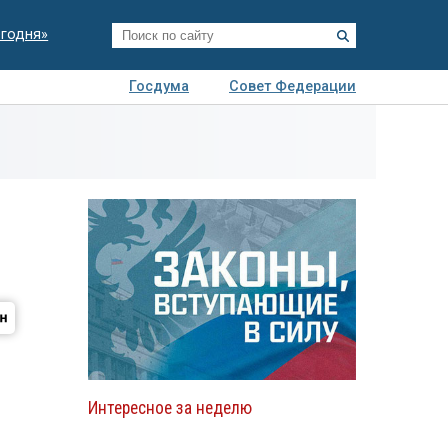
егодня»
Госдума
Совет Федерации
я
Авто
Недвижимость
Технологии
иза
Интересное за неделю