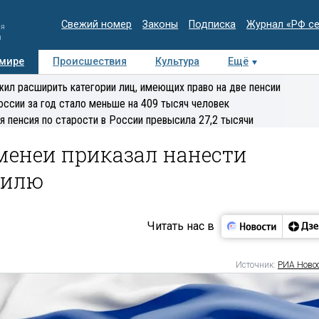
Свежий номер
Законы
Подписка
Журнал «РФ с
ия
и
 мире
Происшествия
Культура
Ещё
Медиацентр
Интервью
Колумнисты
Делова
ил расширить категории лиц, имеющих право на две пенсии
эксперт
оссии за год стало меньше на 409 тысяч человек
я пенсия по старости в России превысила 27,2 тысячи
менеи приказал нанести
аилю
Читать нас в
Источник:
РИА Ново