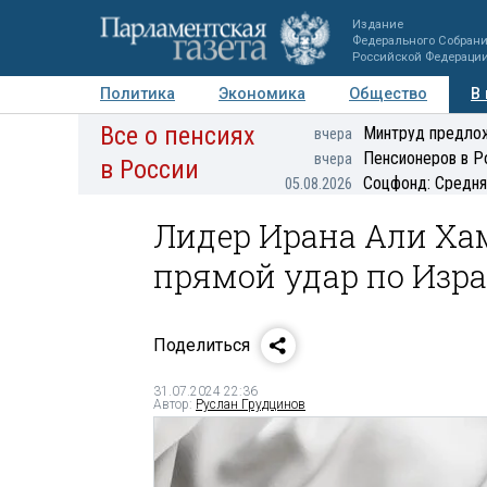
Издание
Федерального Собран
Российской Федераци
Политика
Экономика
Общество
В
Все о пенсиях
Фото
Авторы
Персоны
Мнения
Регионы
Минтруд предлож
вчера
Пенсионеров в Р
вчера
в России
Соцфонд: Средня
05.08.2026
Лидер Ирана Али Ха
прямой удар по Изр
Поделиться
31.07.2024 22:36
Автор:
Руслан Грудцинов