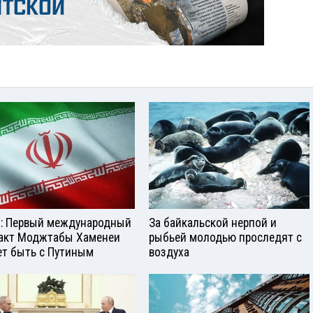
: Первый международный
За байкальской нерпой и
акт Моджтабы Хаменеи
рыбьей молодью проследят с
т быть с Путиным
воздуха