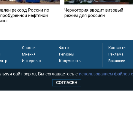
овлен рекорд России по
Черногория вводит визовый
 пробуренной нефтяной
режим для россиян
ины
Опросы
Фото
Контакты
ы
Мнения
Регионы
Реклама
ентр
Интервью
Колумнисты
Вакансии
льзуя сайт pnp.ru, Вы соглашаетесь с
использованием файлов c
СОГЛАСЕН
регистрировано в
 технологий и
8+
.
дерального Собрания РФ. Издается с 1997 года. Учредители газеты - Государств