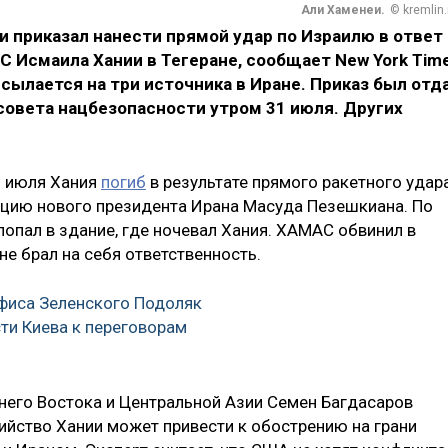
Али Хаменеи.
© kremlin.
 приказал нанести прямой удар по Израилю в ответ
 Исмаила Хании в Тегеране, сообщает New York Tim
ссылается на три источника в Иране. Приказ был отд
совета нацбезопасности утром 31 июля. Других
1 июля Хания
погиб
в результате прямого ракетного удар
рацию нового президента Ирана Масуда Пезешкиана. По
 попал в здание, где ночевал Хания. ХАМАС обвинил в
не брал на себя ответственность.
фиса Зеленского Подоляк
сти Киева к переговорам
него Востока и Центральной Азии Семен Багдасаров
бийство Хании может привести к обострению на грани