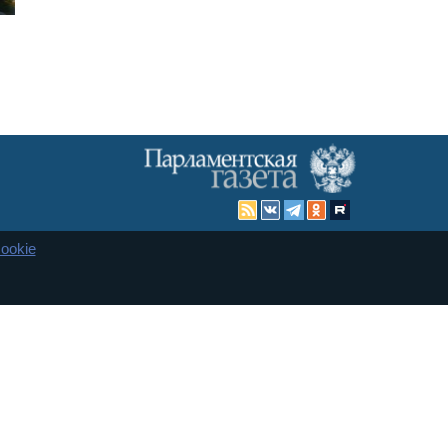
ookie
Карта сайта
енная Дума и Совет Федерации РФ. Официальный публикатор