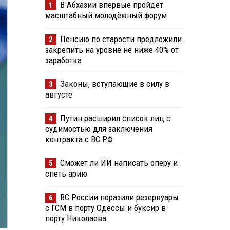
В Абхазии впервые пройдёт
1
масштабный молодёжный форум
Пенсию по старости предложили
2
закрепить на уровне не ниже 40% от
заработка
Законы, вступающие в силу в
3
августе
Путин расширил список лиц с
4
судимостью для заключения
контракта с ВС РФ
Сможет ли ИИ написать оперу и
5
спеть арию
ВС России поразили резервуары
6
с ГСМ в порту Одессы и буксир в
порту Николаева