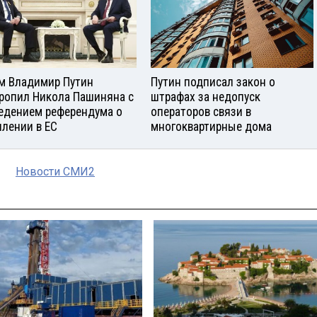
м Владимир Путин
Путин подписал закон о
ропил Никола Пашиняна с
штрафах за недопуск
едением референдума о
операторов связи в
плении в ЕС
многоквартирные дома
Новости СМИ2