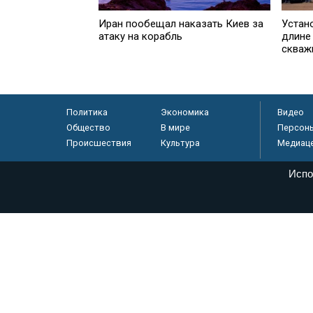
Иран пообещал наказать Киев за
Устан
атаку на корабль
длине
скваж
Политика
Экономика
Видео
Общество
В мире
Персон
Происшествия
Культура
Медиац
Испо
© «Парламентская газета», 2026 г.
Электронное периодическое издание «Парламентская газета» за
Федеральной службе по надзору в сфере связи, информационных
массовых коммуникаций (Роскомнадзор) 05 августа 2011 года. 1
Свидетельство о регистрации Эл № ФС77-46097
Учредитель — АНО «Парламентская газета»
Исполняющий обязанности главного редактора — Абдуллаев М.Р
Тел.: +7 (495) 637–69–79 E-mail:
pg@pnp.ru
«Парламентская газета» - официальное еженедельное издание Фе