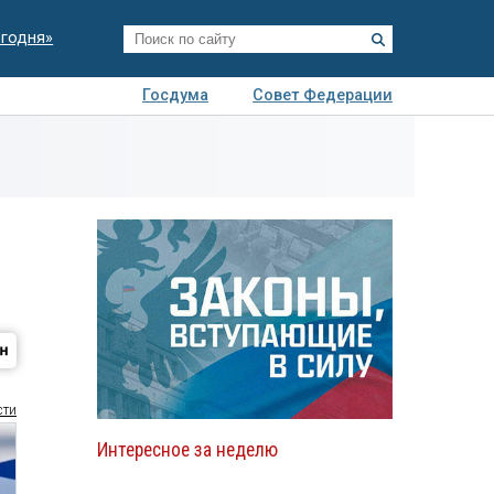
егодня»
Госдума
Совет Федерации
я
Авто
Недвижимость
Технологии
иза
сти
Интересное за неделю