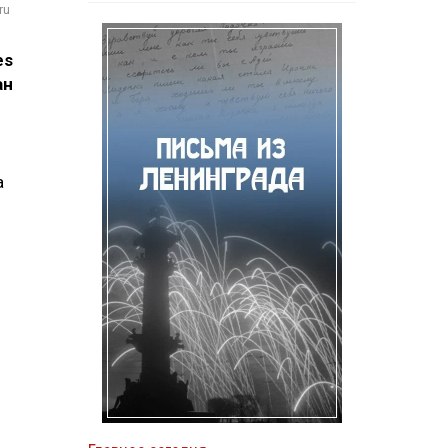
ru
es
ан
а