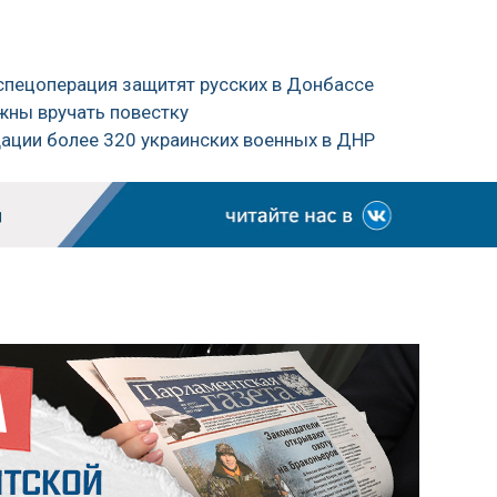
 спецоперация защитят русских в Донбассе
жны вручать повестку
дации более 320 украинских военных в ДНР