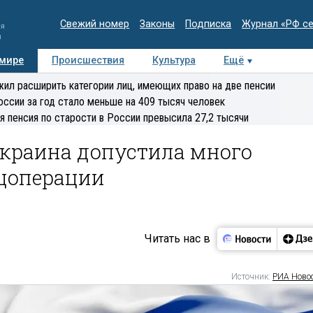
Свежий номер
Законы
Подписка
Журнал «РФ с
ия
и
 мире
Происшествия
Культура
Ещё
Медиацентр
Интервью
Колумнисты
Делова
ил расширить категории лиц, имеющих право на две пенсии
эксперт
оссии за год стало меньше на 409 тысяч человек
я пенсия по старости в России превысила 27,2 тысячи
Украина допустила много
ецоперации
Читать нас в
Источник:
РИА Ново