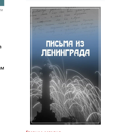
ти
а
ам