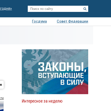
егодня»
Госдума
Совет Федерации
я
Авто
Недвижимость
Технологии
иза
сти
Интересное за неделю