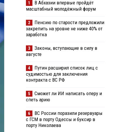
В Абхазии впервые пройдёт
1
масштабный молодёжный форум
Пенсию по старости предложили
2
закрепить на уровне не ниже 40% от
заработка
Законы, вступающие в силу в
3
августе
Путин расширил список лиц с
4
судимостью для заключения
контракта с ВС РФ
Сможет ли ИИ написать оперу и
5
спеть арию
ВС России поразили резервуары
6
с ГСМ в порту Одессы и буксир в
порту Николаева