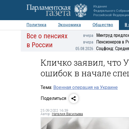
Издание
Федерального Собран
Российской Федераци
Политика
Экономика
Общество
В
Все о пенсиях
Фото
Авторы
Персоны
Мнения
Регионы
Минтруд предлож
вчера
Пенсионеров в Р
вчера
в России
Соцфонд: Средня
05.08.2026
Кличко заявил, что 
ошибок в начале сп
Тема:
Военная операция на Украине
Поделиться
25.09.2022 16:39
Автор:
Наталия Васильева