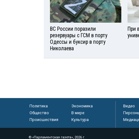
ВС России поразили
При 
резервуары с ГСМ в порту
унив
Одессы и буксир в порту
Николаева
Политика
Экономика
Видео
Общество
В мире
Персон
Происшествия
Культура
Медиац
© «Парламентская газета», 2026 г.