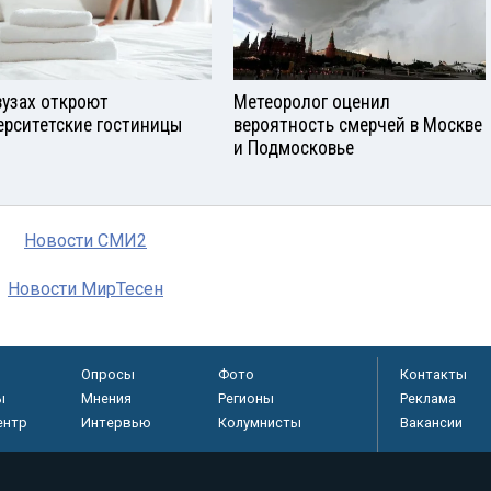
вузах откроют
Метеоролог оценил
ерситетские гостиницы
вероятность смерчей в Москве
и Подмосковье
Новости СМИ2
Новости МирТесен
Опросы
Фото
Контакты
ы
Мнения
Регионы
Реклама
ентр
Интервью
Колумнисты
Вакансии