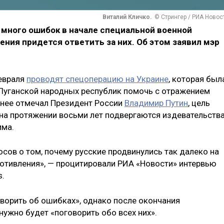
Виталий Кличко.
© Стрингер / РИА Новос
 много ошибок в начале специальной военной
ения придется ответить за них. Об этом заявил мэр
евраля
проводят спецоперацию на Украине
, которая был
 Луганской народных республик помочь с отражением
ранее отмечал Президент России
Владимир Путин
, цель
на протяжении восьми лет подвергаются издевательств
има.
сов о том, почему русские продвинулись так далеко на
ротивления», — процитировали РИА «Новости» интервью
s.
оворить об ошибках», однако после окончания
нужно будет «поговорить обо всех них».