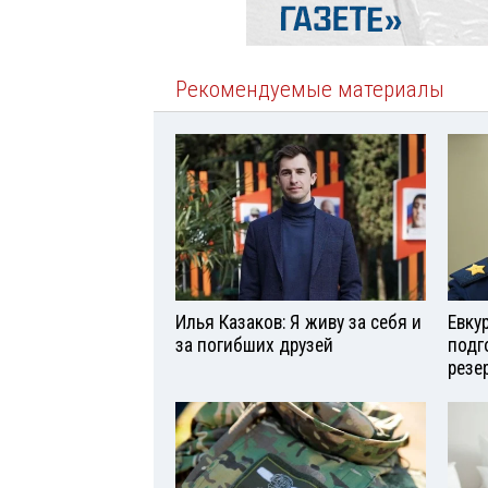
Рекомендуемые материалы
Илья Казаков: Я живу за себя и
Евку
за погибших друзей
подг
резе