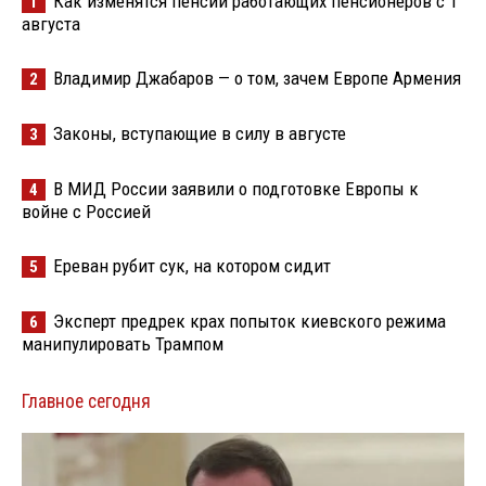
Как изменятся пенсии работающих пенсионеров с 1
1
августа
Владимир Джабаров — о том, зачем Европе Армения
2
Законы, вступающие в силу в августе
3
В МИД России заявили о подготовке Европы к
4
войне с Россией
Ереван рубит сук, на котором сидит
5
Эксперт предрек крах попыток киевского режима
6
манипулировать Трампом
Главное сегодня