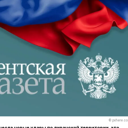
© pxhere.c
есла новые удары по ливанской территории, это