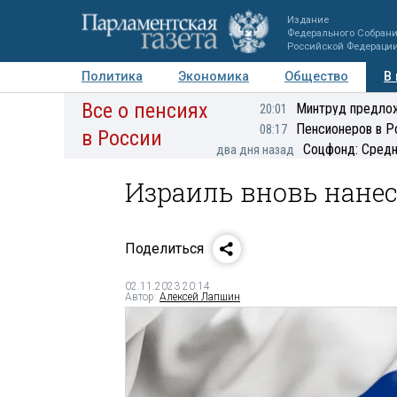
Издание
Федерального Собран
Российской Федераци
Политика
Экономика
Общество
В
Все о пенсиях
Фото
Авторы
Персоны
Мнения
Регионы
Минтруд предлож
20:01
Пенсионеров в Р
08:17
в России
Соцфонд: Средн
два дня назад
Израиль вновь нане
Поделиться
02.11.2023 20:14
Автор:
Алексей Лапшин