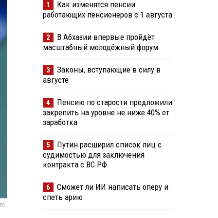
Как изменятся пенсии
1
работающих пенсионеров с 1 августа
В Абхазии впервые пройдёт
2
масштабный молодёжный форум
Законы, вступающие в силу в
3
августе
Пенсию по старости предложили
4
закрепить на уровне не ниже 40% от
заработка
Путин расширил список лиц с
5
судимостью для заключения
контракта с ВС РФ
Сможет ли ИИ написать оперу и
6
спеть арию
om