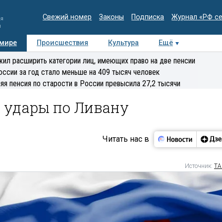
Свежий номер
Законы
Подписка
Журнал «РФ с
ия
и
 мире
Происшествия
Культура
Ещё
Медиацентр
Интервью
Колумнисты
Делова
ил расширить категории лиц, имеющих право на две пенсии
эксперт
оссии за год стало меньше на 409 тысяч человек
яя пенсия по старости в России превысила 27,2 тысячи
с удары по Ливану
Читать нас в
Источник:
ТА