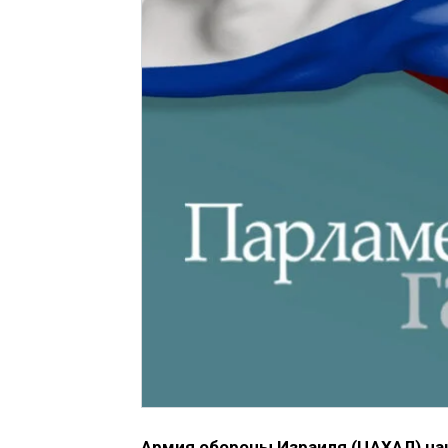
Армия обороны Израиля (ЦАХАЛ) нан