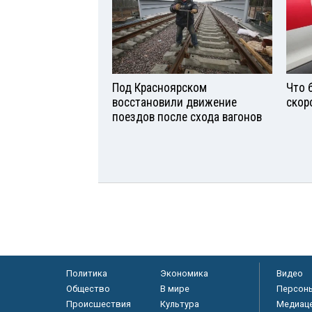
Под Красноярском
Что 
восстановили движение
скор
поездов после схода вагонов
Политика
Экономика
Видео
Общество
В мире
Персон
Происшествия
Культура
Медиац