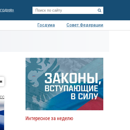
егодня»
Госдума
Совет Федерации
я
Авто
Недвижимость
Технологии
иза
СС
Интересное за неделю