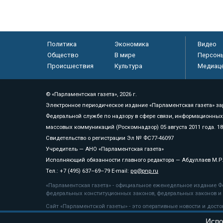
Политика
Экономика
Видео
Общество
В мире
Персон
Происшествия
Культура
Медиац
© «Парламентская газета», 2026 г.
Электронное периодическое издание «Парламентская газета» за
Федеральной службе по надзору в сфере связи, информационных
массовых коммуникаций (Роскомнадзор) 05 августа 2011 года. 1
Свидетельство о регистрации Эл № ФС77-46097
Учредитель — АНО «Парламентская газета»
Исполняющий обязанности главного редактора — Абдуллаев М.Р
Тел.: +7 (495) 637–69–79 E-mail:
pg@pnp.ru
«Парламентская газета» - официальное еженедельное издание Фе
федеральных конституционных законов, федеральных законов и а
Сайт «Парламентской газеты» - это оперативные новости и дост
«Парламентской газеты» активная ссылка на pnp.ru обязательна.
Испо