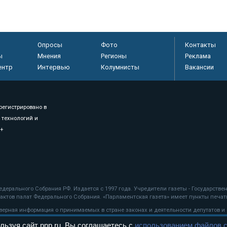
Опросы
Фото
Контакты
ы
Мнения
Регионы
Реклама
ентр
Интервью
Колумнисты
Вакансии
регистрировано в
 технологий и
8+
.
дерального Собрания РФ. Издается с 1997 года. Учредители газеты - Государств
ктов палат Федерального Собрания. «Парламентская газета» имеет пункты печати
оверная информация о принимаемых в стране законах и деятельности депутатов и
льзуя сайт pnp.ru, Вы соглашаетесь с
использованием файлов c