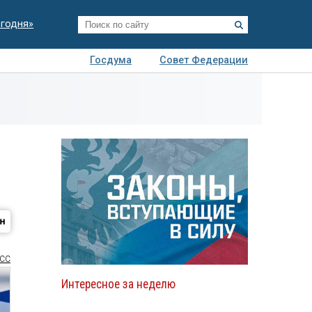
егодня»
Госдума
Совет Федерации
я
Авто
Недвижимость
Технологии
иза
СС
Интересное за неделю