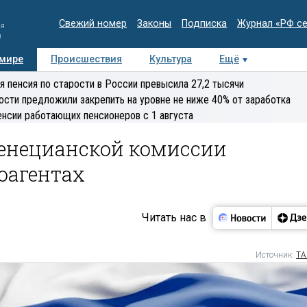
Свежий номер
Законы
Подписка
Журнал «РФ с
ия
и
 мире
Происшествия
Культура
Ещё
Медиацентр
Интервью
Колумнисты
Делова
я пенсия по старости в России превысила 27,2 тысячи
эксперт
ости предложили закрепить на уровне не ниже 40% от заработка
енсии работающих пенсионеров с 1 августа
Венецианской комиссии
оагентах
Читать нас в
Источник:
ТА