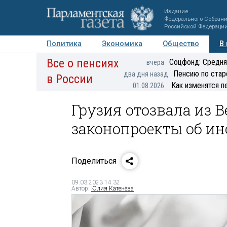
Издание
Федерального Собран
Российской Федераци
Политика
Экономика
Общество
В
Все о пенсиях
Фото
Авторы
Персоны
Мнения
Регионы
Соцфонд: Средня
вчера
Пенсию по стар
два дня назад
в России
Как изменятся п
01.08.2026
Грузия отозвала из 
законопроекты об ин
Поделиться
09.03.2023 14:32
Автор:
Юлия Катенёва