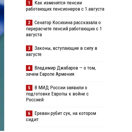
Как изменятся пенсии
1
работающих пенсионеров с 1 августа
Сенатор Косихина рассказала о
2
перерасчете пенсий работающих с 1
августа
Законы, вступающие в силу в
3
августе
Владимир Джабаров — о том,
4
зачем Европе Армения
В МИД России заявили о
5
подготовке Европы к войне с
Россией
Ереван рубит сук, на котором
6
сидит