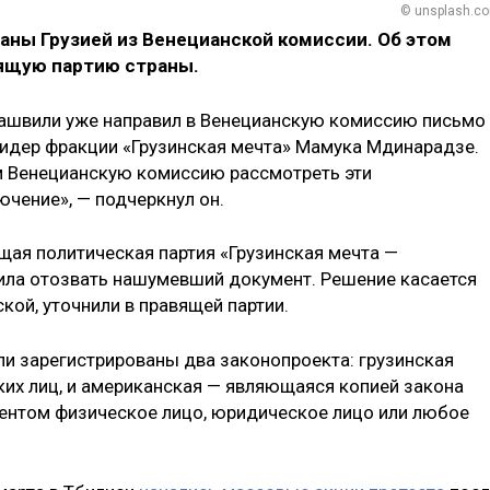
© unsplash.c
аны Грузией из Венецианской комиссии. Об этом
ящую партию страны.
уашвили уже направил в Венецианскую комиссию письмо
идер фракции «Грузинская мечта» Мамука Мдинарадзе.
м Венецианскую комиссию рассмотреть эти
ючение», — подчеркнул он.
щая политическая партия «Грузинская мечта —
ила отозвать нашумевший документ. Решение касается
ской, уточнили в правящей партии.
ли зарегистрированы два законопроекта: грузинская
их лиц, и американская — являющаяся копией закона
ентом физическое лицо, юридическое лицо или любое