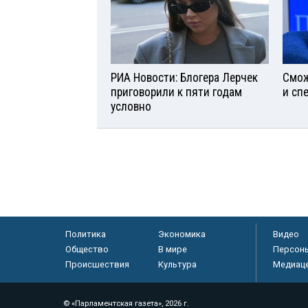
РИА Новости: Блогера Лерчек
Смож
приговорили к пяти годам
и сп
условно
Политика
Экономика
Видео
Общество
В мире
Персон
Происшествия
Культура
Медиац
© «Парламентская газета», 2026 г.