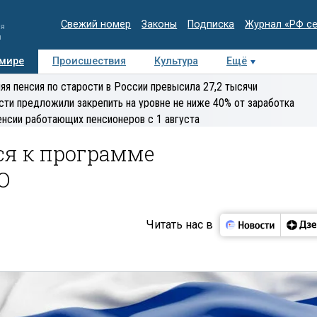
Свежий номер
Законы
Подписка
Журнал «РФ с
ия
и
 мире
Происшествия
Культура
Ещё
Медиацентр
Интервью
Колумнисты
Делова
яя пенсия по старости в России превысила 27,2 тысячи
эксперт
сти предложили закрепить на уровне не ниже 40% от заработка
енсии работающих пенсионеров с 1 августа
ся к программе
О
Читать нас в