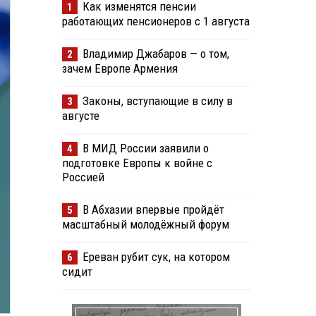
Как изменятся пенсии
1
работающих пенсионеров с 1 августа
Владимир Джабаров — о том,
2
зачем Европе Армения
Законы, вступающие в силу в
3
августе
В МИД России заявили о
4
подготовке Европы к войне с
Россией
В Абхазии впервые пройдёт
5
масштабный молодёжный форум
Ереван рубит сук, на котором
6
сидит