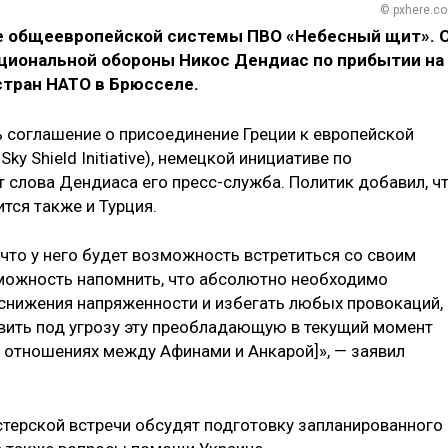
© pxhere.c
те общеевропейской системы ПВО «Небесный щит». 
ациональной обороны Никос Дендиас по прибытии на
стран НАТО в Брюсселе.
 соглашение о присоединение Греции к европейской
y Shield Initiative), немецкой инициативе по
 слова Дендиаса его пресс-служба. Политик добавил, ч
тся также и Турция.
что у него будет возможность встретиться со своим
зможность напомнить, что абсолютно необходимо
нижения напряженности и избегать любых провокаций,
вить под угрозу эту преобладающую в текущий момент
 отношениях между Афинами и Анкарой]», — заявил
стерской встречи обсудят подготовку запланированного