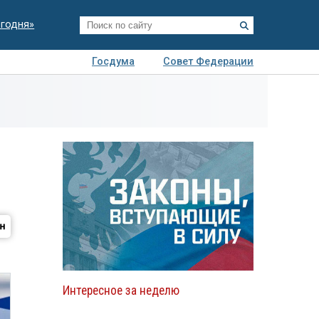
егодня»
Госдума
Совет Федерации
я
Авто
Недвижимость
Технологии
иза
Интересное за неделю