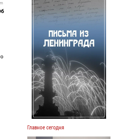
om
Об
то
Главное сегодня