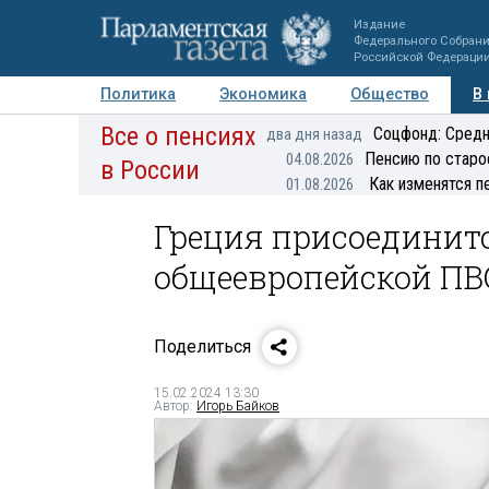
Издание
Федерального Собран
Российской Федераци
Политика
Экономика
Общество
В
Все о пенсиях
Фото
Авторы
Персоны
Мнения
Регионы
Соцфонд: Средн
два дня назад
Пенсию по старо
04.08.2026
в России
Как изменятся п
01.08.2026
Греция присоединит
общеевропейской ПВ
Поделиться
15.02.2024 13:30
Автор:
Игорь Байков