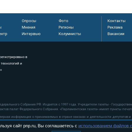
Опросы
Фото
Контакты
ы
Мнения
Регионы
Реклама
ентр
Интервью
Колумнисты
Вакансии
регистрировано в
 технологий и
8+
.
дерального Собрания РФ. Издается с 1997 года. Учредители газеты - Государств
ктов палат Федерального Собрания. «Парламентская газета» имеет пункты печати
оверная информация о принимаемых в стране законах и деятельности депутатов и
льзуя сайт pnp.ru, Вы соглашаетесь с
использованием файлов c
ехнологии