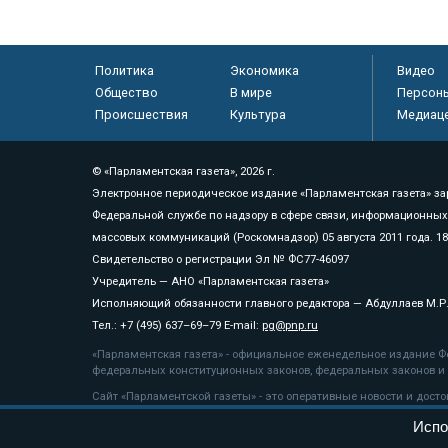
Политика
Экономика
Видео
Общество
В мире
Персон
Происшествия
Культура
Медиац
© «Парламентская газета», 2026 г.
Электронное периодическое издание «Парламентская газета» за
Федеральной службе по надзору в сфере связи, информационных
массовых коммуникаций (Роскомнадзор) 05 августа 2011 года. 1
Свидетельство о регистрации Эл № ФС77-46097
Учредитель — АНО «Парламентская газета»
Исполняющий обязанности главного редактора — Абдуллаев М.Р
Тел.: +7 (495) 637–69–79 E-mail:
pg@pnp.ru
«Парламентская газета» - официальное еженедельное издание Фе
федеральных конституционных законов, федеральных законов и а
Сайт «Парламентской газеты» - это оперативные новости и дост
«Парламентской газеты» активная ссылка на pnp.ru обязательна.
Испо
На информационном ресурсе применяются
рекомендательные т