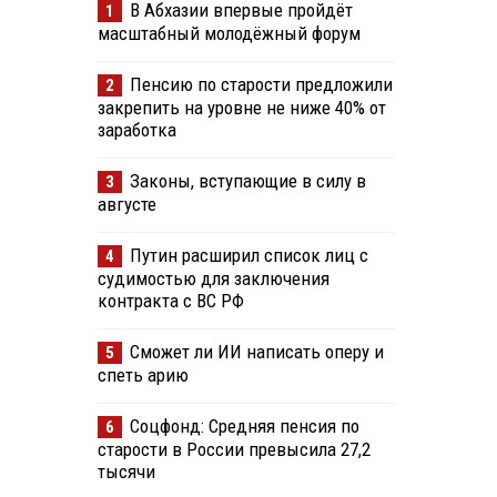
В Абхазии впервые пройдёт
1
масштабный молодёжный форум
Пенсию по старости предложили
2
закрепить на уровне не ниже 40% от
заработка
Законы, вступающие в силу в
3
августе
Путин расширил список лиц с
4
судимостью для заключения
контракта с ВС РФ
Сможет ли ИИ написать оперу и
5
спеть арию
Соцфонд: Средняя пенсия по
6
старости в России превысила 27,2
тысячи