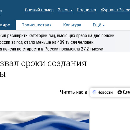
Свежий номер
Законы
Подписка
Журнал «РФ с
ия
и
 мире
Происшествия
Культура
Ещё
Медиацентр
Интервью
Колумнисты
Делова
ил расширить категории лиц, имеющих право на две пенсии
эксперт
оссии за год стало меньше на 409 тысяч человек
я пенсия по старости в России превысила 27,2 тысячи
звал сроки создания
пы
Читать нас в