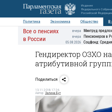
Издание
Федерального Собран
Российской Федераци
Политика
Экономика
Общество
В
Все о пенсиях
Фото
Авторы
Персоны
Мнения
Регионы
Минтруд предлож
вчера
Пенсионеров в Р
вчера
в России
Соцфонд: Средня
05.08.2026
Гендиректор ОЗХО на
атрибутивной груп
Поделиться
13.11.2018 17:26
Автор:
Залина Бут