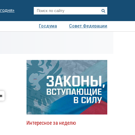
егодня»
Госдума
Совет Федерации
я
Авто
Недвижимость
Технологии
иза
Интересное за неделю