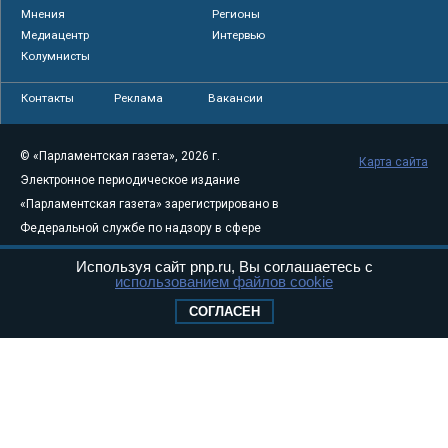
Мнения
Регионы
Медиацентр
Интервью
Колумнисты
Контакты
Реклама
Вакансии
© «Парламентская газета», 2026 г.
Карта сайта
Электронное периодическое издание
«Парламентская газета» зарегистрировано в
Федеральной службе по надзору в сфере
связи, информационных технологий и
Используя сайт pnp.ru, Вы соглашаетесь с
массовых коммуникаций (Роскомнадзор) 05
использованием файлов cookie
августа 2011 года. 18+
СОГЛАСЕН
Свидетельство о регистрации Эл № ФС77-
46097
Учредитель — АНО «Парламентская газета»
Исполняющий обязанности главного
редактора — Абдуллаев М.Р.
Тел.: +7 (495) 637–69–79 E-mail:
pg@pnp.ru