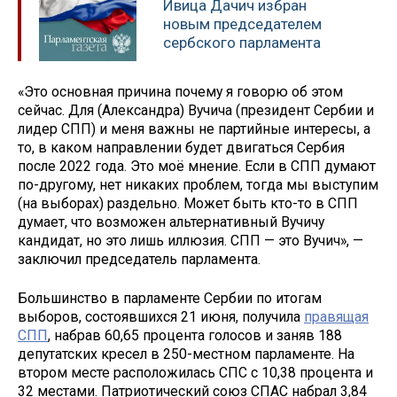
Ивица Дачич избран
новым председателем
сербского парламента
«Это основная причина почему я говорю об этом
сейчас. Для (Александра) Вучича (президент Сербии и
лидер СПП) и меня важны не партийные интересы, а
то, в каком направлении будет двигаться Сербия
после 2022 года. Это моё мнение. Если в СПП думают
по-другому, нет никаких проблем, тогда мы выступим
(на выборах) раздельно. Может быть кто-то в СПП
думает, что возможен альтернативный Вучичу
кандидат, но это лишь иллюзия. СПП — это Вучич», —
заключил председатель парламента.
Большинство в парламенте Сербии по итогам
выборов, состоявшихся 21 июня, получила
правящая
СПП
, набрав 60,65 процента голосов и заняв 188
депутатских кресел в 250-местном парламенте. На
втором месте расположилась СПС с 10,38 процента и
32 местами. Патриотический союз СПАС набрал 3,84