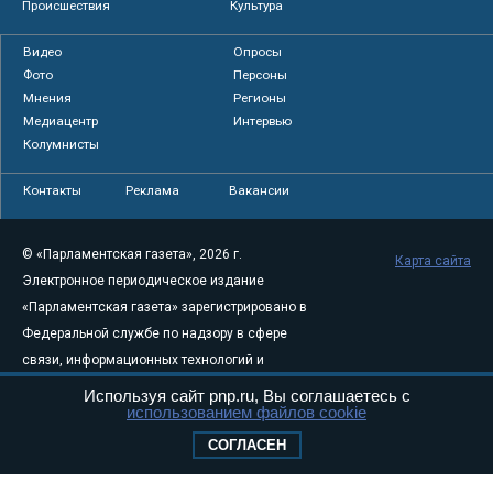
Происшествия
Культура
Видео
Опросы
Фото
Персоны
Мнения
Регионы
Медиацентр
Интервью
Колумнисты
Контакты
Реклама
Вакансии
© «Парламентская газета», 2026 г.
Карта сайта
Электронное периодическое издание
«Парламентская газета» зарегистрировано в
Федеральной службе по надзору в сфере
связи, информационных технологий и
массовых коммуникаций (Роскомнадзор) 05
Используя сайт pnp.ru, Вы соглашаетесь с
использованием файлов cookie
августа 2011 года. 18+
Свидетельство о регистрации Эл № ФС77-
СОГЛАСЕН
46097
Учредитель — АНО «Парламентская газета»