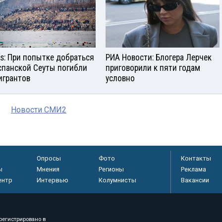
aís: При попытке добраться
РИА Новости: Блогера Лерчек
спанской Сеуты погибли
приговорили к пяти годам
игрантов
условно
Новости СМИ2
Опросы
Фото
Контакты
ы
Мнения
Регионы
Реклама
ентр
Интервью
Колумнисты
Вакансии
регистрировано в