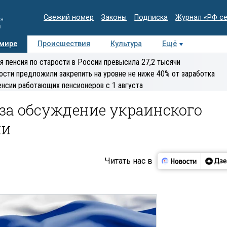
Свежий номер
Законы
Подписка
Журнал «РФ с
ия
и
 мире
Происшествия
Культура
Ещё
Медиацентр
Интервью
Колумнисты
Делова
я пенсия по старости в России превысила 27,2 тысячи
эксперт
ости предложили закрепить на уровне не ниже 40% от заработка
енсии работающих пенсионеров с 1 августа
за обсуждение украинского
ии
Читать нас в