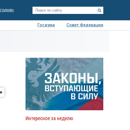
егодня»
Госдума
Совет Федерации
я
Авто
Недвижимость
Технологии
иза
Интересное за неделю