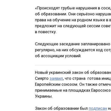
«Происходят грубые нарушения в сосе
об образовании. Они серьёзно наруша
права на обучение на родном языке в в
предложит на следующей сессии совет
в повестку.
Следующее заседание запланировано н
регулярно, на них обсуждается ход со
об ассоциации условий.
Новый украинский закон об образован
Сиярто
заявил
, что страна готова ин
Европейским союзом. Он также отмеча
принимаемые на площадках Евросоюза,
Украины.
Закон об образовании был
подписан
н