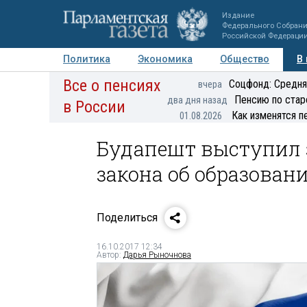
Издание
Федерального Собран
Российской Федераци
Политика
Экономика
Общество
В
Все о пенсиях
Фото
Авторы
Персоны
Мнения
Регионы
Соцфонд: Средня
вчера
Пенсию по стар
два дня назад
в России
Как изменятся п
01.08.2026
Будапешт выступил 
закона об образован
Поделиться
16.10.2017 12:34
Автор:
Дарья Рыночнова