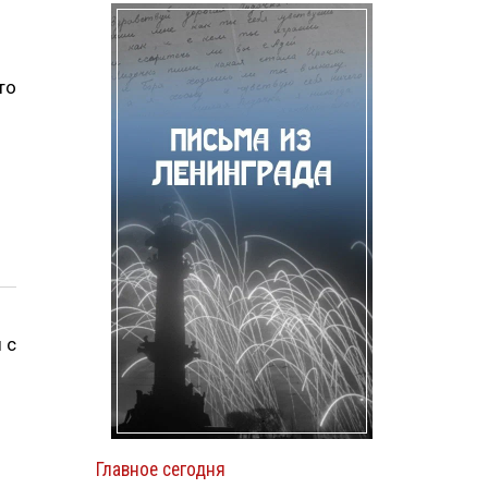
то
 с
Главное сегодня