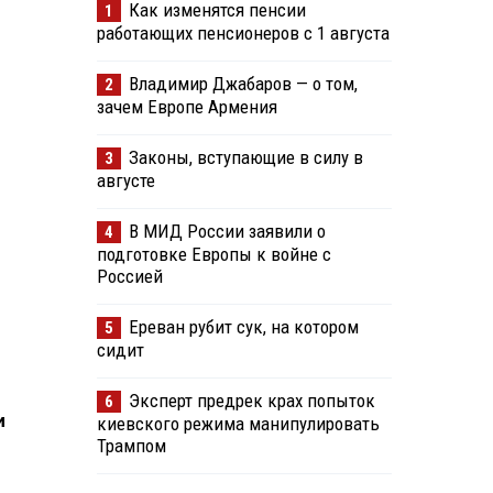
Как изменятся пенсии
1
работающих пенсионеров с 1 августа
Владимир Джабаров — о том,
2
зачем Европе Армения
Законы, вступающие в силу в
3
августе
В МИД России заявили о
4
подготовке Европы к войне с
Россией
Ереван рубит сук, на котором
5
сидит
Эксперт предрек крах попыток
6
и
киевского режима манипулировать
Трампом