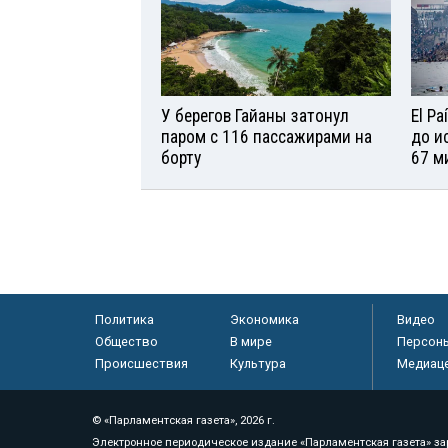
У берегов Гайаны затонул
El P
паром с 116 пассажирами на
до и
борту
67 м
Политика
Экономика
Видео
Общество
В мире
Персон
Происшествия
Культура
Медиац
© «Парламентская газета», 2026 г.
Электронное периодическое издание «Парламентская газета» за