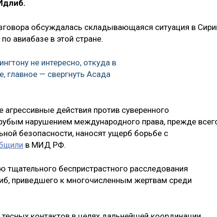
Идлиб.
азговора обсуждалась складывающаяся ситуация в Сири
по авиабазе в этой стране.
нгтону не интересно, откуда в
, главное — свергнуть Асада
ие агрессивные действия против суверенного
грубым нарушением международного права, прежде всег
ьной безопасности, наносят ущерб борьбе с
бщили
в МИД РФ.
ию тщательного беспристрастного расследования
либ, приведшего к многочисленным жертвам среди
 тесных контактов в целях дальнейшей координации