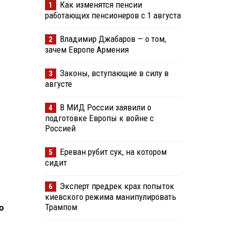
Как изменятся пенсии
1
работающих пенсионеров с 1 августа
Владимир Джабаров — о том,
2
зачем Европе Армения
Законы, вступающие в силу в
3
августе
В МИД России заявили о
4
подготовке Европы к войне с
Россией
Ереван рубит сук, на котором
5
сидит
Эксперт предрек крах попыток
6
киевского режима манипулировать
Трампом
ю