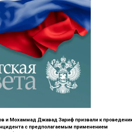
ов и Мохаммад Джавад Зариф призвали к проведени
инцидента с предполагаемым применением