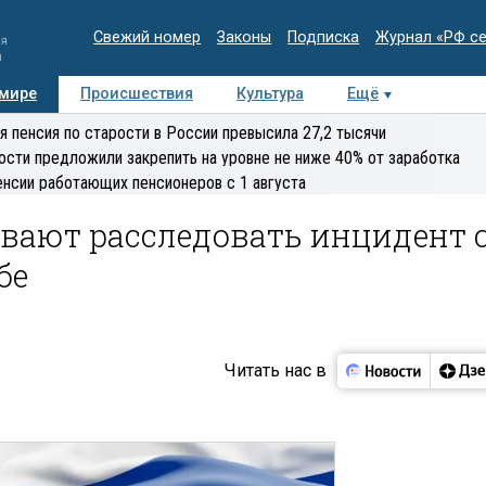
Свежий номер
Законы
Подписка
Журнал «РФ с
ия
и
 мире
Происшествия
Культура
Ещё
Медиацентр
Интервью
Колумнисты
Делова
я пенсия по старости в России превысила 27,2 тысячи
эксперт
ости предложили закрепить на уровне не ниже 40% от заработка
енсии работающих пенсионеров с 1 августа
вают расследовать инцидент 
бе
Читать нас в