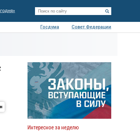
егодня»
Госдума
Совет Федерации
я
Авто
Недвижимость
Технологии
иза
с
Интересное за неделю