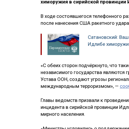
химоружия в сирийской провинции 
В ходе состоявшегося телефонного р
после нанесения США ракетного удара 
Сатановский: Ваши
Идлибе химоружие
«С обеих сторон подчёркнуто, что так
независимого государства являются 
Устава ООН, создают угрозы регионал
международным терроризмом», —
соо
Главы ведомств призвали к проведен
инцидента в сирийской провинции Ид
мирного населения.
«Министры условились о поддержании