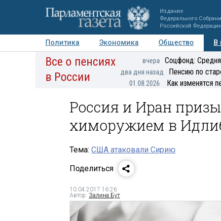
Издание
Федерального Собран
Российской Федераци
Политика
Экономика
Общество
В
Все о пенсиях
Фото
Авторы
Персоны
Мнения
Регионы
Соцфонд: Средня
вчера
Пенсию по стар
два дня назад
в России
Как изменятся п
01.08.2026
Россия и Иран призы
химоружием в Идли
Тема:
США атаковали Сирию
Поделиться
10.04.2017 16:26
Автор:
Залина Бут