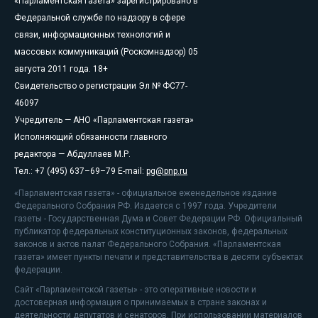
«Парламентская газета» зарегистрировано в
Федеральной службе по надзору в сфере
связи, информационных технологий и
массовых коммуникаций (Роскомнадзор) 05
августа 2011 года. 18+
Свидетельство о регистрации Эл № ФС77-
46097
Учредитель — АНО «Парламентская газета»
Исполняющий обязанности главного
редактора — Абдуллаев М.Р.
Тел.: +7 (495) 637–69–79 E-mail:
pg@pnp.ru
«Парламентская газета» - официальное еженедельное издание
Федерального Собрания РФ. Издается с 1997 года. Учредители
газеты - Государственная Дума и Совет Федерации РФ. Официальный
публикатор федеральных конституционных законов, федеральных
законов и актов палат Федерального Собрания. «Парламентская
газета» имеет пункты печати и представительства в десяти субъектах
федерации.
Сайт «Парламентской газеты» - это оперативные новости и
достоверная информация о принимаемых в стране законах и
деятельности депутатов и сенаторов. При использовании материалов