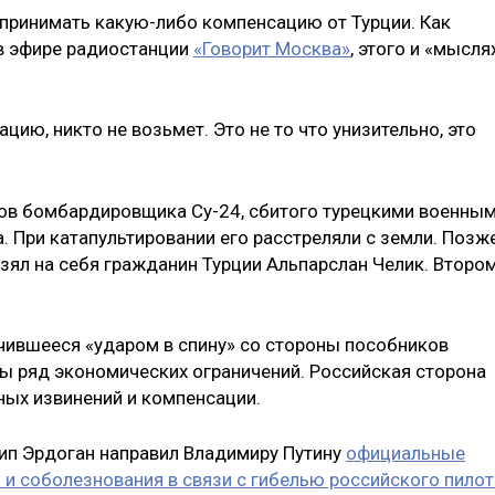
 принимать какую-либо компенсацию от Турции. Как
в эфире радиостанции
«Говорит Москва»
, этого и «мысля
ию, никто не возьмет. Это не то что унизительно, это
тов бомбардировщика Су-24, сбитого турецкими военны
а. При катапультировании его расстреляли с земли. Позж
взял на себя гражданин Турции Альпарслан Челик. Второ
чившееся «ударом в спину» со стороны пособников
ры ряд экономических ограничений. Российская сторона
ных извинений и компенсации.
ип Эрдоган направил Владимиру Путину
официальные
 и соболезнования в связи с гибелью российского пилот