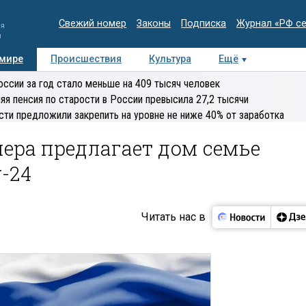
Свежий номер
Законы
Подписка
Журнал «РФ с
ия
и
 мире
Происшествия
Культура
Ещё
Медиацентр
Интервью
Колумнисты
Делова
оссии за год стало меньше на 409 тысяч человек
эксперт
яя пенсия по старости в России превысила 27,2 тысячи
сти предложили закрепить на уровне не ниже 40% от заработка
ера предлагает дом семье
-24
Читать нас в