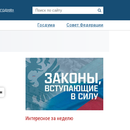
егодня»
Госдума
Совет Федерации
я
Авто
Недвижимость
Технологии
иза
Интересное за неделю