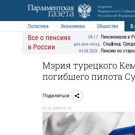
Издание
Федерального Собран
Российской Федераци
Политика
Экономика
Общество
В
Все о пенсиях
Фото
Авторы
Персоны
Мнения
Регионы
Пенсионеров в Р
08:17
Соцфонд: Средн
два дня назад
в России
Пенсию по старо
04.08.2026
Мэрия турецкого Кем
погибшего пилота Су
Поделиться
01.07.2016 15:15