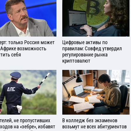
ерт: только Россия может
Цифровые активы по
 Африке возможность
правилам: Совфед утвердил
тить себя
регулирование рынка
криптовалют
телей, не пропустивших
В колледж без экзаменов
ходов на «зебре», избавят
возьмут не всех абитуриентов