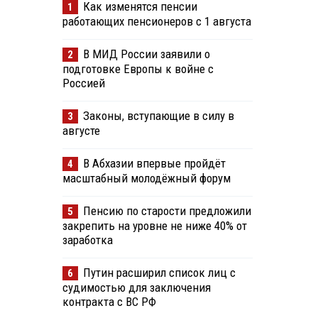
Как изменятся пенсии
1
работающих пенсионеров с 1 августа
В МИД России заявили о
2
подготовке Европы к войне с
Россией
Законы, вступающие в силу в
3
августе
В Абхазии впервые пройдёт
4
масштабный молодёжный форум
Пенсию по старости предложили
5
закрепить на уровне не ниже 40% от
заработка
Путин расширил список лиц с
6
судимостью для заключения
контракта с ВС РФ