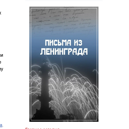
х
ми
е
му
а
.