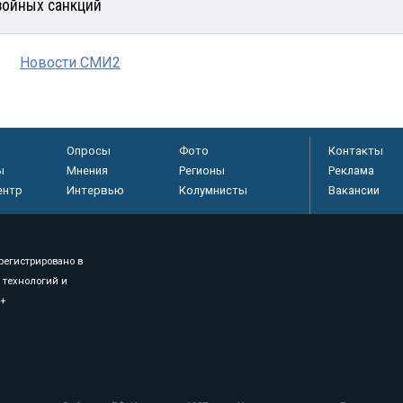
войных санкций
Новости СМИ2
Опросы
Фото
Контакты
ы
Мнения
Регионы
Реклама
ентр
Интервью
Колумнисты
Вакансии
регистрировано в
 технологий и
8+
.