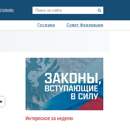
егодня»
Госдума
Совет Федерации
я
Авто
Недвижимость
Технологии
иза
Интересное за неделю