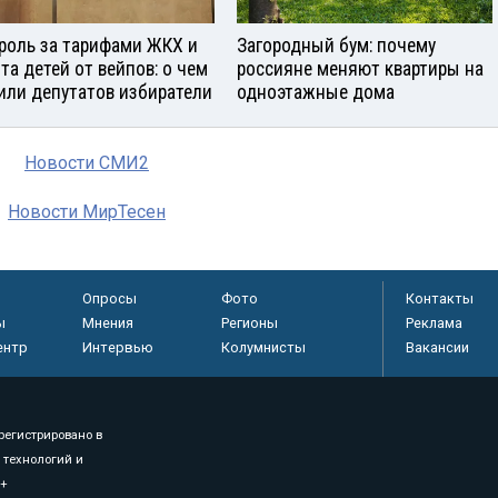
роль за тарифами ЖКХ и
Загородный бум: почему
та детей от вейпов: о чем
россияне меняют квартиры на
или депутатов избиратели
одноэтажные дома
Новости СМИ2
Новости МирТесен
Опросы
Фото
Контакты
ы
Мнения
Регионы
Реклама
ентр
Интервью
Колумнисты
Вакансии
регистрировано в
 технологий и
8+