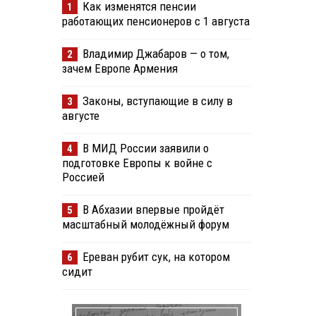
Как изменятся пенсии
1
работающих пенсионеров с 1 августа
Владимир Джабаров — о том,
2
зачем Европе Армения
Законы, вступающие в силу в
3
августе
В МИД России заявили о
4
подготовке Европы к войне с
Россией
В Абхазии впервые пройдёт
5
масштабный молодёжный форум
Ереван рубит сук, на котором
6
сидит