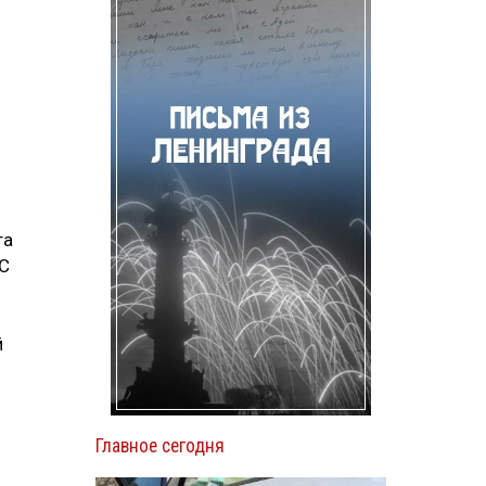
та
СС
й
Главное сегодня