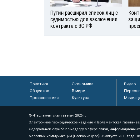
Путин расширил список лиц с
Конт
судимостью для заключения
защи
контракта с ВС РФ
прос
Политика
Экономика
Видео
Общество
В мире
Персон
Происшествия
Культура
Медиац
© «Парламентская газета», 2026 г.
Электронное периодическое издание «Парламентская газета» за
Федеральной службе по надзору в сфере связи, информационных
массовых коммуникаций (Роскомнадзор) 05 августа 2011 года. 1