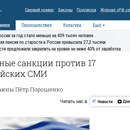
Свежий номер
Законы
Подписка
Журнал «РФ с
ия
и
 мире
Происшествия
Культура
Ещё
Медиацентр
Интервью
Колумнисты
Делова
оссии за год стало меньше на 409 тысяч человек
эксперт
яя пенсия по старости в России превысила 27,2 тысячи
сти предложили закрепить на уровне не ниже 40% от заработка
ные санкции против 17
ийских СМИ
раины Пётр Порошенко
Читать нас в