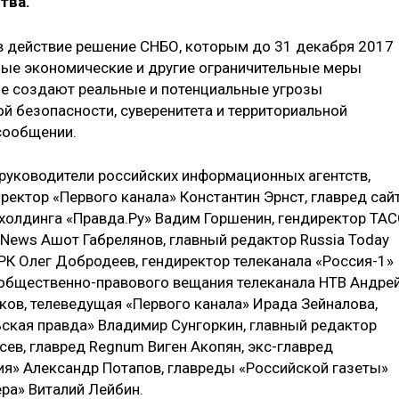
тва.
 в действие решение СНБО, которым до 31 декабря 2017
ые экономические и другие ограничительные меры
ые создают реальные и потенциальные угрозы
й безопасности, суверенитета и территориальной
 сообщении.
е руководители российских информационных агентств,
иректор «Первого канала» Константин Эрнст, главред сай
 холдинга «Правда.Ру» Вадим Горшенин, гендиректор ТА
eNews Ашот Габрелянов, главный редактор Russia Today
РК Олег Добродеев, гендиректор телеканала «Россия-1»
 общественно-правового вещания телеканала НТВ Андре
ков, телеведущая «Первого канала» Ирада Зейналова,
ская правда» Владимир Сунгоркин, главный редактор
ев, главред Regnum Виген Акопян, экс-главред
тия» Александр Потапов, главреды «Российской газеты»
ра» Виталий Лейбин.