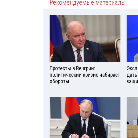
Рекомендуемые материалы
Протесты в Венгрии:
Эксп
политический кризис набирает
дать
обороты
защи