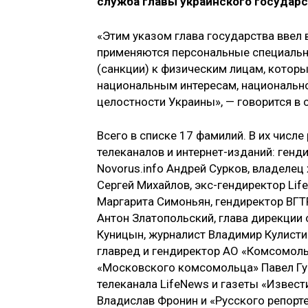
служба главы украинского государс
«Этим указом глава государства ввел
применяются персональные специальн
(санкции) к физическим лицам, котор
национальным интересам, национально
целостности Украины», — говорится в
Всего в списке 17 фамилий. В их числ
телеканалов и интернет-изданий: генд
Novorus.info Андрей Сурков, владелец
Сергей Михайлов, экс-гендиректор Lif
Маргарита Симоньян, гендиректор ВГТ
Антон Златопольский, глава дирекции
Куницын, журналист Владимир Кулисти
главред и гендиректор АО «Комсомоль
«Московского комсомольца» Павел Гус
телеканала LifeNews и газеты «Извес
Владислав Фронин и «Русского репорте