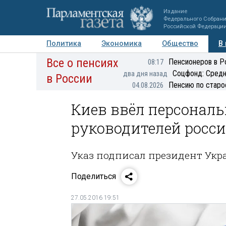
Издание
Федерального Собран
Российской Федераци
Политика
Экономика
Общество
В
Все о пенсиях
Фото
Авторы
Персоны
Мнения
Регионы
Пенсионеров в Р
08:17
Соцфонд: Средн
два дня назад
в России
Пенсию по старо
04.08.2026
Киев ввёл персональ
руководителей росс
Указ подписал президент Ук
Поделиться
27.05.2016 19:51