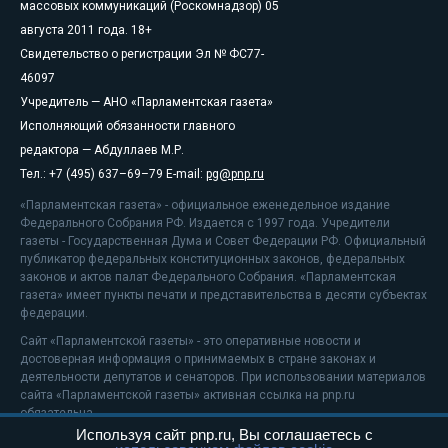
массовых коммуникаций (Роскомнадзор) 05
августа 2011 года. 18+
Свидетельство о регистрации Эл № ФС77-
46097
Учредитель — АНО «Парламентская газета»
Исполняющий обязанности главного
редактора — Абдуллаев М.Р.
Тел.: +7 (495) 637–69–79 E-mail:
pg@pnp.ru
«Парламентская газета» - официальное еженедельное издание
Федерального Собрания РФ. Издается с 1997 года. Учредители
газеты - Государственная Дума и Совет Федерации РФ. Официальный
публикатор федеральных конституционных законов, федеральных
законов и актов палат Федерального Собрания. «Парламентская
газета» имеет пункты печати и представительства в десяти субъектах
федерации.
Сайт «Парламентской газеты» - это оперативные новости и
достоверная информация о принимаемых в стране законах и
деятельности депутатов и сенаторов. При использовании материалов
сайта «Парламентской газеты» активная ссылка на pnp.ru
обязательна.
Используя сайт pnp.ru, Вы соглашаетесь с
На информационном ресурсе применяются
рекомендательные