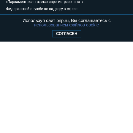
«Парламентская газета» зарегистрировано в
Федеральной службе по надзору в сфере
связи, информационных технологий и
Используя сайт pnp.ru, Вы соглашаетесь с
массовых коммуникаций (Роскомнадзор) 05
использованием файлов cookie
августа 2011 года. 18+
СОГЛАСЕН
Свидетельство о регистрации Эл № ФС77-
46097
Учредитель — АНО «Парламентская газета»
Исполняющий обязанности главного
редактора — Абдуллаев М.Р.
Тел.: +7 (495) 637–69–79 E-mail:
pg@pnp.ru
«Парламентская газета» - официальное еженедельное издание
Федерального Собрания РФ. Издается с 1997 года. Учредители
газеты - Государственная Дума и Совет Федерации РФ. Официальный
публикатор федеральных конституционных законов, федеральных
законов и актов палат Федерального Собрания. «Парламентская
газета» имеет пункты печати и представительства в десяти субъектах
федерации.
Сайт «Парламентской газеты» - это оперативные новости и
достоверная информация о принимаемых в стране законах и