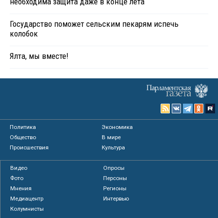
необходима защита даже в конце лета
Государство поможет сельским пекарям испечь
колобок
Ялта, мы вместе!
Политика
Экономика
Общество
В мире
Происшествия
Культура
Видео
Опросы
Фото
Персоны
Мнения
Регионы
Медиацентр
Интервью
Колумнисты