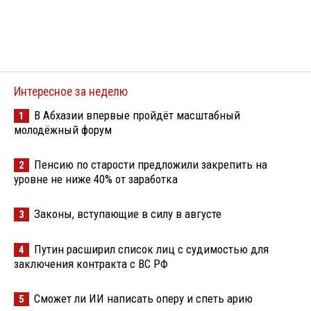
Интересное за неделю
В Абхазии впервые пройдёт масштабный
1
молодёжный форум
Пенсию по старости предложили закрепить на
2
уровне не ниже 40% от заработка
Законы, вступающие в силу в августе
3
Путин расширил список лиц с судимостью для
4
заключения контракта с ВС РФ
Сможет ли ИИ написать оперу и спеть арию
5