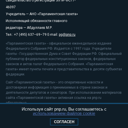
Свидетельство о регистрации Эл № ФС77-
46097
Учредитель — АНО «Парламентская газета»
Исполняющий обязанности главного
редактора — Абдуллаев М.Р.
Тел.: +7 (495) 637–69–79 E-mail:
pg@pnp.ru
«Парламентская газета» - официальное еженедельное издание
Федерального Собрания РФ. Издается с 1997 года. Учредители
газеты - Государственная Дума и Совет Федерации РФ. Официальный
публикатор федеральных конституционных законов, федеральных
законов и актов палат Федерального Собрания. «Парламентская
газета» имеет пункты печати и представительства в десяти субъектах
федерации.
Сайт «Парламентской газеты» - это оперативные новости и
достоверная информация о принимаемых в стране законах и
деятельности депутатов и сенаторов. При использовании материалов
сайта «Парламентской газеты» активная ссылка на pnp.ru
обязательна.
Используя сайт pnp.ru, Вы соглашаетесь с
На информационном ресурсе применяются
рекомендательные
использованием файлов cookie
технологии
Положение о защите персональных данных
СОГЛАСЕН