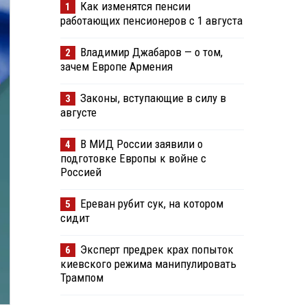
Как изменятся пенсии
1
работающих пенсионеров с 1 августа
Владимир Джабаров — о том,
2
зачем Европе Армения
Законы, вступающие в силу в
3
августе
В МИД России заявили о
4
подготовке Европы к войне с
Россией
Ереван рубит сук, на котором
5
сидит
Эксперт предрек крах попыток
6
киевского режима манипулировать
Трампом