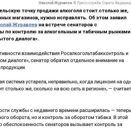
Николай Журавлев
© Пресс-служба Совета Федерац
сельскую точку продажи алкоголя стоит столько же,
нных магазинов, нужно исправлять. Об этом заявил
олай Журавлев
на встрече сенаторов с
ы по контролю за алкогольным и табачным рынками
того диалога».
ктивности взаимодействия Росалкогольтабакконтроль и
ом диалоге», сенатор обратил отдельное внимание на
 продукции.
 система устарела, неправильно, когда лицензия на од
т столько же, сколько на всю сеть в регионе», — считае
ности службы с недавнего времени расширилась — тепер
ого оборота, но и контроль за оборотом табака. В этой
ую обеспокоенность сенаторов вызывает контроль за