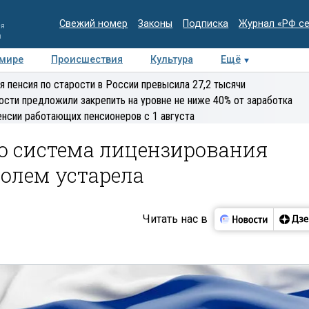
Свежий номер
Законы
Подписка
Журнал «РФ с
ия
и
 мире
Происшествия
Культура
Ещё
Медиацентр
Интервью
Колумнисты
Делова
я пенсия по старости в России превысила 27,2 тысячи
эксперт
ости предложили закрепить на уровне не ниже 40% от заработка
енсии работающих пенсионеров с 1 августа
то система лицензирования
голем устарела
Читать нас в