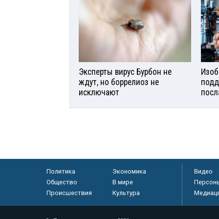
Эксперты вирус Бурбон не
Изоб
ждут, но боррелиоз не
подд
исключают
посл
Политика
Экономика
Видео
Общество
В мире
Персон
Происшествия
Культура
Медиац