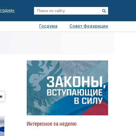
егодня»
Госдума
Совет Федерации
я
Авто
Недвижимость
Технологии
иза
Интересное за неделю