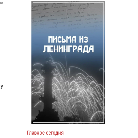
ии
ну
т
ь
Главное сегодня