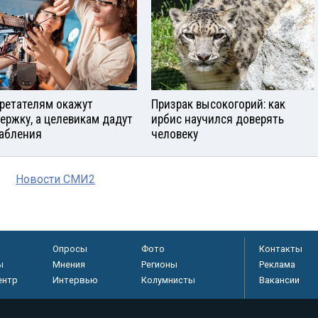
ретателям окажут
Призрак высокогорий: как
ержку, а целевикам дадут
ирбис научился доверять
абления
человеку
Новости СМИ2
Опросы
Фото
Контакты
ы
Мнения
Регионы
Реклама
ентр
Интервью
Колумнисты
Вакансии