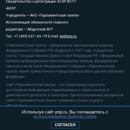
Свидетельство о регистрации Эл № ФС77-
46097
Учредитель — АНО «Парламентская газета»
Исполняющий обязанности главного
редактора — Абдуллаев М.Р.
Тел.: +7 (495) 637–69–79 E-mail:
pg@pnp.ru
«Парламентская газета» - официальное еженедельное издание
Федерального Собрания РФ. Издается с 1997 года. Учредители
газеты - Государственная Дума и Совет Федерации РФ. Официальный
публикатор федеральных конституционных законов, федеральных
законов и актов палат Федерального Собрания. «Парламентская
газета» имеет пункты печати и представительства в десяти субъектах
федерации.
Сайт «Парламентской газеты» - это оперативные новости и
достоверная информация о принимаемых в стране законах и
деятельности депутатов и сенаторов. При использовании материалов
сайта «Парламентской газеты» активная ссылка на pnp.ru
обязательна.
Используя сайт pnp.ru, Вы соглашаетесь с
На информационном ресурсе применяются
рекомендательные
использованием файлов cookie
технологии
Положение о защите персональных данных
СОГЛАСЕН