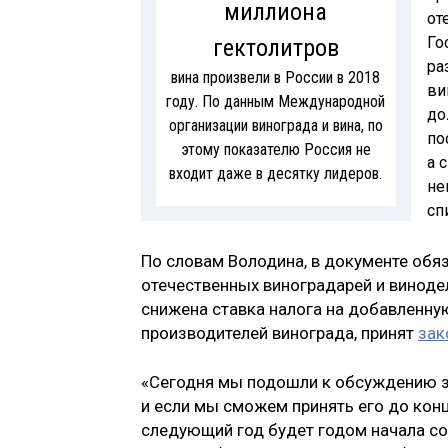
миллиона
от
Го
гектолитров
ра
вина произвели в России в 2018
ви
году. По данным Международной
до
организации винограда и вина, по
по
этому показателю Россия не
а 
входит даже в десятку лидеров.
не
сп
По словам Володина, в документе об
отечественных виноградарей и винодел
снижена ставка налога на добавленну
производителей винограда, принят
зак
«Сегодня мы подошли к обсуждению за
и если мы сможем принять его до конц
следующий год будет годом начала соз