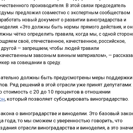
ечественного производителя. В этой связи председатель
сдумы предложил совместно с экспертным сообществом
зработать новый документ о развитии виноградарства и
ноделия. «Это должны быть нормы прямого действия, и он
лжны чётко определить правила, когда мы, с одной сторон
ощряем своё, отечественное, качественное, российское,
с другой — запрещаем, чтобы людей травили
качественным завозным винным материалом», — рассказа
икер на совещании в среду.
язательно должны быть предусмотрены меры поддержки
ов. Ряд решений в этой отрасли уже принят депутатами:
ю стоимость с 20 до 10 процентов в отношении
он
, который позволяет субсидировать виноградарство.
кона о виноградарстве и виноделии. Это базовый закон
а года, то мы сможем с уверенностью говорить, что
дания отрасли виноградарства и виноделия, а это значи