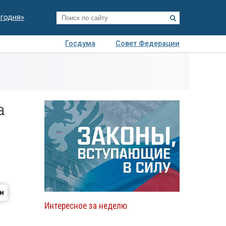
егодня»
Госдума
Совет Федерации
я
Авто
Недвижимость
Технологии
иза
а
Интересное за неделю