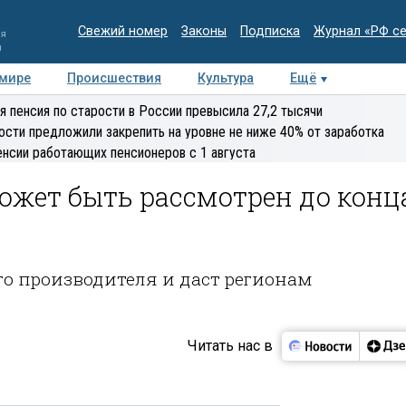
Свежий номер
Законы
Подписка
Журнал «РФ с
ия
и
 мире
Происшествия
Культура
Ещё
Медиацентр
Интервью
Колумнисты
Делова
я пенсия по старости в России превысила 27,2 тысячи
эксперт
ости предложили закрепить на уровне не ниже 40% от заработка
енсии работающих пенсионеров с 1 августа
ожет быть рассмотрен до конц
о производителя и даст регионам
Читать нас в