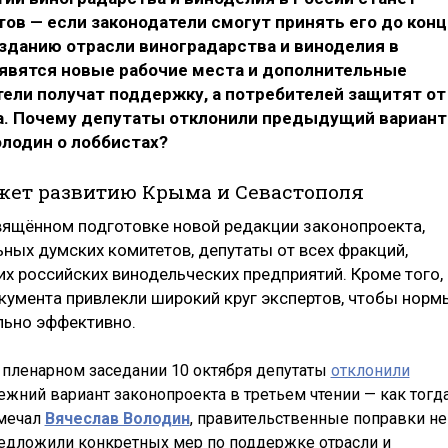
ов — если законодатели смогут принять его до конц
озданию отрасли виноградарства и виноделия в
появятся новые рабочие места и дополнительные
ели получат поддержку, а потребителей защитят от
а. Почему депутаты отклонили предыдущий вариант
олодин о лоббистах?
жет развитию Крыма и Севастополя
вящённом подготовке новой редакции законопроекта,
ных думских комитетов, депутаты от всех фракций,
х российских винодельческих предприятий. Кроме того, 
умента привлекли широкий круг экспертов, чтобы норм
льно эффективно.
 пленарном заседании 10 октября депутаты
отклонили
ежний вариант законопроекта в третьем чтении — как тогд
мечал
Вячеслав Володин
, правительственные поправки не
едложили конкретных мер по поддержке отрасли и