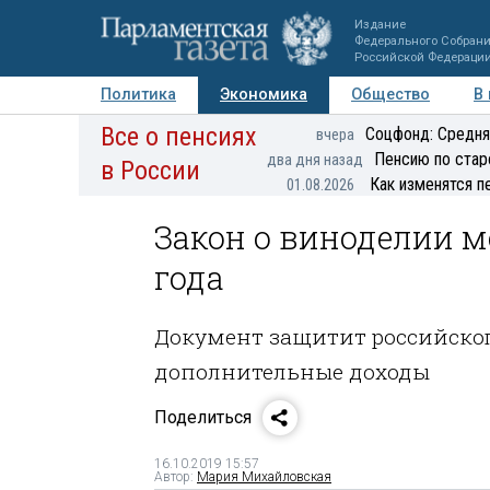
Издание
Федерального Собран
Российской Федераци
Политика
Экономика
Общество
В
Все о пенсиях
Фото
Авторы
Персоны
Мнения
Регионы
Соцфонд: Средня
вчера
Пенсию по стар
два дня назад
в России
Как изменятся п
01.08.2026
Закон о виноделии м
года
Документ защитит российског
дополнительные доходы
Поделиться
16.10.2019 15:57
Автор:
Мария Михайловская