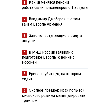
Как изменятся пенсии
1
работающих пенсионеров с 1 августа
Владимир Джабаров — о том,
2
зачем Европе Армения
Законы, вступающие в силу в
3
августе
В МИД России заявили о
4
подготовке Европы к войне с
Россией
Ереван рубит сук, на котором
5
сидит
Эксперт предрек крах попыток
6
киевского режима манипулировать
Трампом