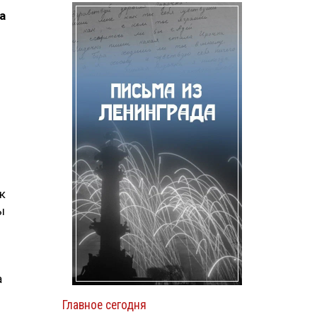
а
к
ы
а
Главное сегодня