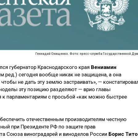
Геннадий Онищенко. Фото: пресс-служба Государственной Ду
ился губернатор Краснодарского края
Вениамин
рим.ред.) сегодня вообще никак не защищена, а она
 чтобы не дать эту землю застраивать», — констатирова
иноделы эту позицию разделяют — врио главы
 к парламентариям с просьбой «как можно быстрее
обеспечить отечественным производителям честную
ный при Президенте РФ по защите прав
ета Союза виноградарей и виноделов России
Борис Тито