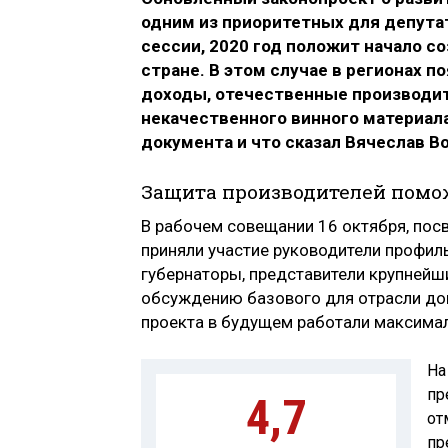
одним из приоритетных для депутат
сессии, 2020 год положит начало с
стране. В этом случае в регионах 
доходы, отечественные производит
некачественного винного материал
документа и что сказал Вячеслав В
Защита производителей помо
В рабочем совещании 16 октября, пос
приняли участие руководители профиль
губернаторы, представители крупнейши
обсуждению базового для отрасли док
проекта в будущем работали максима
На
пр
4,7
от
пр