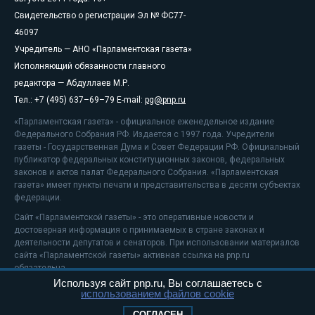
Свидетельство о регистрации Эл № ФС77-
46097
Учредитель — АНО «Парламентская газета»
Исполняющий обязанности главного
редактора — Абдуллаев М.Р.
Тел.: +7 (495) 637–69–79 E-mail:
pg@pnp.ru
«Парламентская газета» - официальное еженедельное издание
Федерального Собрания РФ. Издается с 1997 года. Учредители
газеты - Государственная Дума и Совет Федерации РФ. Официальный
публикатор федеральных конституционных законов, федеральных
законов и актов палат Федерального Собрания. «Парламентская
газета» имеет пункты печати и представительства в десяти субъектах
федерации.
Сайт «Парламентской газеты» - это оперативные новости и
достоверная информация о принимаемых в стране законах и
деятельности депутатов и сенаторов. При использовании материалов
сайта «Парламентской газеты» активная ссылка на pnp.ru
обязательна.
Используя сайт pnp.ru, Вы соглашаетесь с
На информационном ресурсе применяются
рекомендательные
использованием файлов cookie
технологии
Положение о защите персональных данных
СОГЛАСЕН