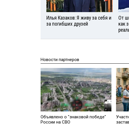
Илья Казаков: Я живу за себя и
От ш
за погибших друзей
как 
реал
Новости партнеров
Объявлено о "знаковой победе"
Участ
России на СВО
заста