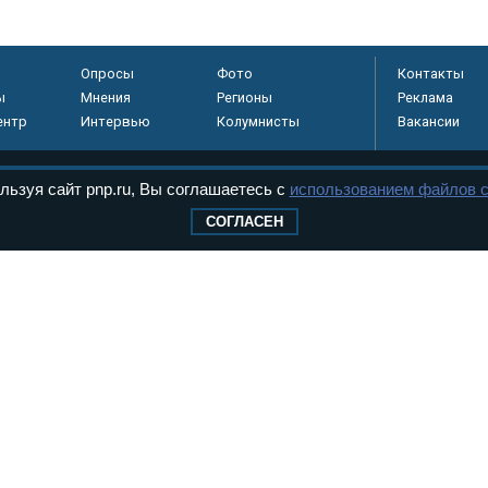
Опросы
Фото
Контакты
ы
Мнения
Регионы
Реклама
ентр
Интервью
Колумнисты
Вакансии
льзуя сайт pnp.ru, Вы соглашаетесь с
использованием файлов c
регистрировано в
СОГЛАСЕН
 технологий и
8+
.
дерального Собрания РФ. Издается с 1997 года. Учредители газеты - Государств
ктов палат Федерального Собрания. «Парламентская газета» имеет пункты печати
оверная информация о принимаемых в стране законах и деятельности депутатов и
ехнологии