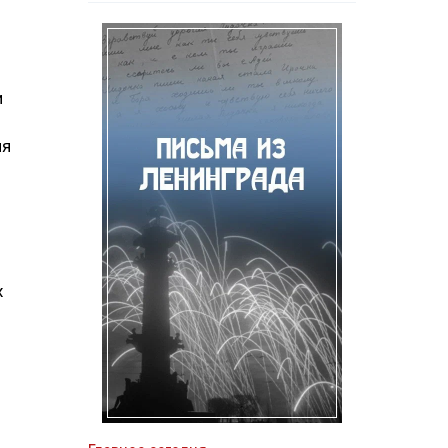
и
ля
х