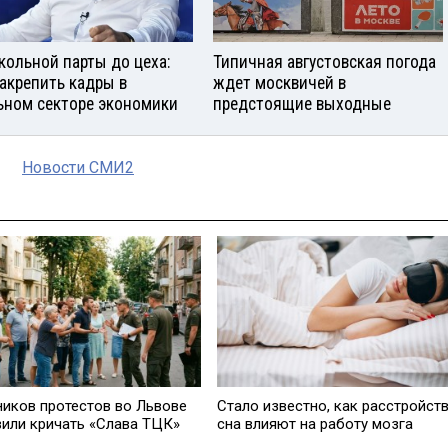
кольной парты до цеха:
Типичная августовская погода
закрепить кадры в
ждет москвичей в
ьном секторе экономики
предстоящие выходные
Новости СМИ2
ников протестов во Львове
Стало известно, как расстройст
вили кричать «Слава ТЦК»
сна влияют на работу мозга