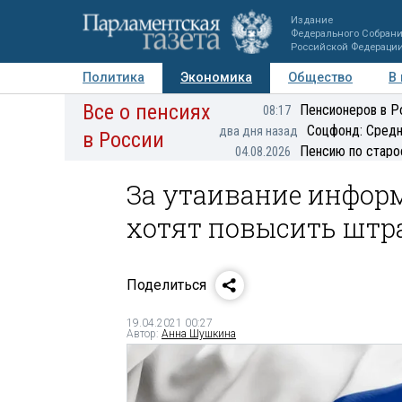
Издание
Федерального Собран
Российской Федераци
Политика
Экономика
Общество
В
Все о пенсиях
Фото
Авторы
Персоны
Мнения
Регионы
Пенсионеров в Р
08:17
Соцфонд: Средн
два дня назад
в России
Пенсию по старо
04.08.2026
За утаивание инфор
хотят повысить шт
Поделиться
19.04.2021 00:27
Автор:
Анна Шушкина