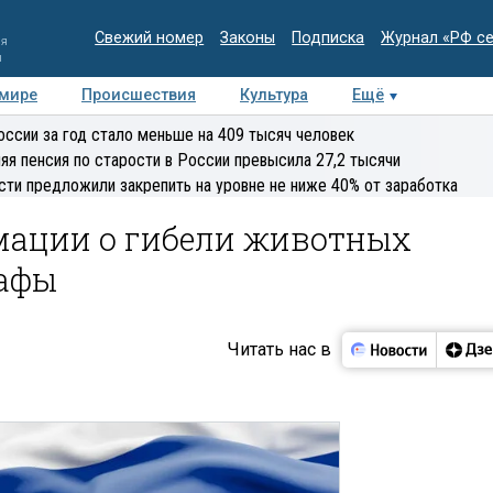
Свежий номер
Законы
Подписка
Журнал «РФ с
ия
и
 мире
Происшествия
Культура
Ещё
Медиацентр
Интервью
Колумнисты
Делова
оссии за год стало меньше на 409 тысяч человек
эксперт
яя пенсия по старости в России превысила 27,2 тысячи
сти предложили закрепить на уровне не ниже 40% от заработка
мации о гибели животных
рафы
Читать нас в