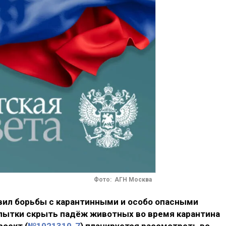
Фото: АГН Москва
вил борьбы с карантинными и особо опасными
опытки скрыть падёж животных во время карантина