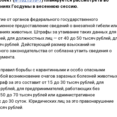
роект (
№1021310-7
) планируется рассмотреть во
аниях Госдумы в весеннюю сессию.
тие от органов федерального государственного
менное предоставление сведений о внезапной гибели ил
ниях животных. Штрафы за утаивание таких данных для
лей, для должностных лиц — от 40 до 50 тысяч рублей, д
яч рублей. Действующий размер взысканий не
ного законодательства от соблазна утаить сведения о
умента.
 правил борьбы с карантинными и особо опасными
обой возникновение очагов заразных болезней животны
аф за это составит от 15 до 30 тысяч рублей, для
 рублей, для предпринимателей, работающих без
 50 до 70 тысяч рублей или административное
к до 30 суток. Юридических лиц за это правонарушение
сяч рублей.