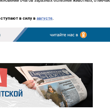
икновении очагов заразных болезней животных, отмеча
вступают в силу в
августе
.