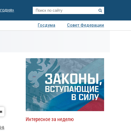
егодня»
Госдума
Совет Федерации
я
Авто
Недвижимость
Технологии
иза
Интересное за неделю
9-8