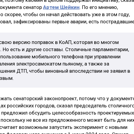
документа сенатор
Артем Шейкин
. По его мнению,
 скорее, чтобы он начал действовать уже в этом году,
товал, зафиксированы первые аварии, есть пострадавшие
свою версию поправок в КоАП, которая во многом
 Но есть и другие составы. Столичные парламентарии,
спользование мобильного телефона при управлении
вления электросамокатом пьяному, а также за
ршения ДТП, чтобы виновный впоследствии не заявил в
езвым.
ать сенаторский законопроект, потому что у документ
ах российских городов, сказал председатель столичног
н предложил обсудить целесообразность проектируемых
 поскольку не все из предложенного может быть для ни
 считает возможным запустить эксперимент с новыми