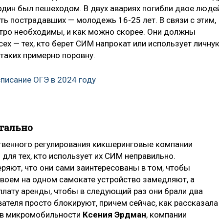
один был пешеходом. В двух авариях погибли двое людей
ь пострадавших — молодежь 16-25 лет. В связи с этим,
тро необходимы, и как можно скорее. Они должны
ех — тех, кто берет СИМ напрокат или использует личну
 таких примерно поровну.
писание ОГЭ в 2024 году
тально
ственного регулирования кикшеринговые компании
ля тех, кто использует их СИМ неправильно.
еряют, что они сами заинтересованы в том, чтобы
воем на одном самокате устройство замедляют, а
ату аренды, чтобы в следующий раз они брали два
вателя просто блокируют, причем сейчас, как рассказала
ов микромобильности
Ксения Эрдман
, компании