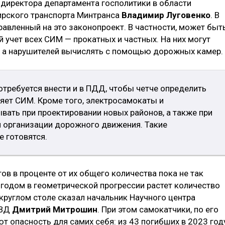
мдиректора департамента госполитики в области
ирского транспорта Минтранса
Владимир Луговенко
. В
правленный на это законопроект. В частности, может быт
 учет всех СИМ — прокатных и частных. На них могут
, а нарушителей вычислять с помощью дорожных камер.
отребуется внести и в ПДД, чтобы четче определить
вляет СИМ. Кроме того, электросамокаты и
ывать при проектировании новых районов, а также при
 организации дорожного движения. Такие
 готовятся.
в в проценте от их общего количества пока не так
 годом в геометрической прогрессии растет количество
круглом столе сказал начальник Научного центра
МВД
Дмитрий Митрошин
. При этом самокатчики, по его
т опасность для самих себя: из 43 погибших в 2023 год