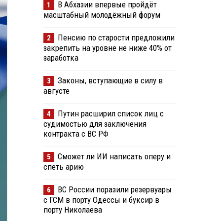
В Абхазии впервые пройдёт
1
масштабный молодёжный форум
Пенсию по старости предложили
2
закрепить на уровне не ниже 40% от
заработка
Законы, вступающие в силу в
3
августе
Путин расширил список лиц с
4
судимостью для заключения
контракта с ВС РФ
Сможет ли ИИ написать оперу и
5
спеть арию
ВС России поразили резервуары
6
с ГСМ в порту Одессы и буксир в
порту Николаева