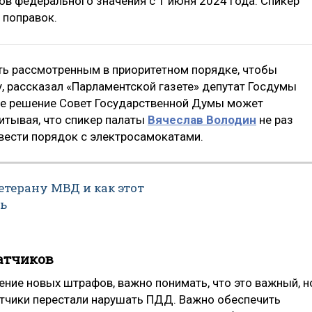
ов федерального значения с 1 июня 2024 года. Спикер
 поправок.
ть рассмотренным в приоритетном порядке, чтобы
у, рассказал «Парламентской газете» депутат Госдумы
ее решение Совет Государственной Думы может
итывая, что спикер палаты
Вячеслав Володин
не раз
вести порядок с электросамокатами.
етерану МВД и как этот
ь
атчиков
ние новых штрафов, важно понимать, что это важный, н
атчики перестали нарушать ПДД. Важно обеспечить