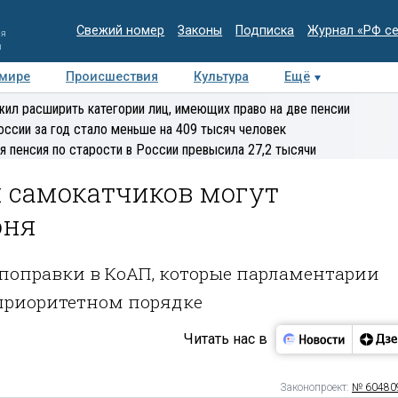
Свежий номер
Законы
Подписка
Журнал «РФ с
ия
и
 мире
Происшествия
Культура
Ещё
Медиацентр
Интервью
Колумнисты
Делова
ил расширить категории лиц, имеющих право на две пенсии
эксперт
оссии за год стало меньше на 409 тысяч человек
я пенсия по старости в России превысила 27,2 тысячи
 самокатчиков могут
юня
поправки в КоАП, которые парламентарии
 приоритетном порядке
Читать нас в
Законопроект:
№ 60480