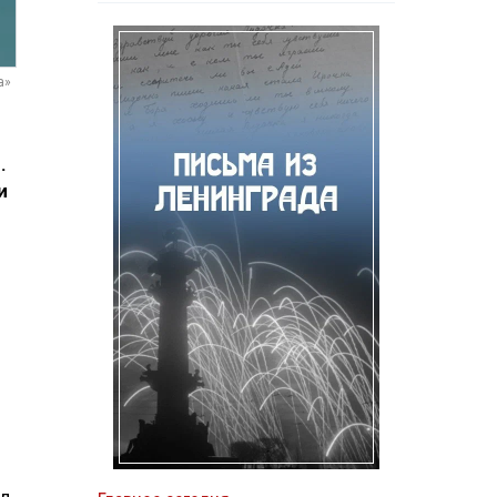
а»
.
и
ал