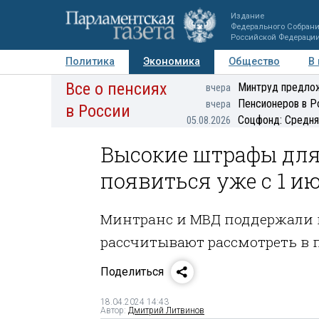
Издание
Федерального Собран
Российской Федераци
Политика
Экономика
Общество
В
Все о пенсиях
Фото
Авторы
Персоны
Мнения
Регионы
Минтруд предлож
вчера
Пенсионеров в Р
вчера
в России
Соцфонд: Средня
05.08.2026
Высокие штрафы для
появиться уже с 1 и
Минтранс и МВД поддержали 
рассчитывают рассмотреть в
Поделиться
18.04.2024 14:43
Автор:
Дмитрий Литвинов