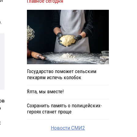
Главное сегодня
.
Государство поможет сельским
пекарям испечь колобок
Ялта, мы вместе!
ов
Сохранить память о полицейских-
о
героях станет проще
х
Новости СМИ2