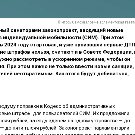
© Игорь Самохвалов/«Парламентская газет
ный сенаторами законопроект, вводящий новые
 индивидуальной мобильности (СИМ). При этом
 в 2024 году стартовал, и уже произошли первые ДТП
ие штрафов нельзя, считают и в Совете Федерации, 
 нужно рассмотреть в ускоренном режиме, чтобы он
ня. При этом важно не только ввести новые санкции,
телей неотвратимым. Как этого будут добиваться,
Госдуму поправки в Кодекс об административных
овые штрафы для пользователей СИМ. Их предложили
сяч рублей, за езду вдвоем на одном устройстве — до
й — до пяти тысяч рублей. Законопроект парламентарии
м, поэтому кабмин в целом поддержал инициативу, сказ